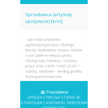
Sprzedawca (artykuły
spożywcze) [k/m]
- Sprzedaż artykułów
ogólnospożywczych. Obsługa
klienta. Wykładanie towaru. Dbanie
o porządek w miejscu pracy.
Obsług kasy fiskalnej.- Godziny
pracy: 6:00-14:00, 14:00-22:00 +
soboty, niedziele - według grafiku.
Wymagania konieczne:
Wykształcenie:...
Pracodawca:
Opublikowano: 2026-07-16
SPÓŁKA CYWILNA STARAF-BI
STANISŁAW LASKOWSKI, MIROSŁAW