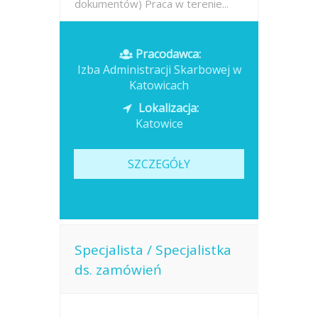
dokumentów) Praca w terenie...
Opublikowano: 2026-07-17
Pracodawca:
Izba Administracji Skarbowej w
Katowicach
Lokalizacja:
Katowice
SZCZEGÓŁY
Specjalista / Specjalistka
ds. zamówień