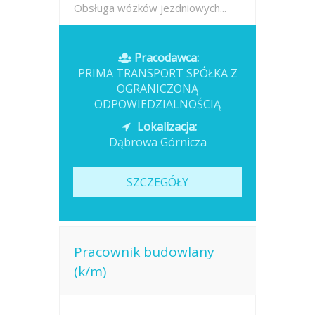
Obsługa wózków jezdniowych...
Opublikowano: 2026-07-16
Pracodawca:
PRIMA TRANSPORT SPÓŁKA Z
OGRANICZONĄ
ODPOWIEDZIALNOŚCIĄ
Lokalizacja:
Dąbrowa Górnicza
SZCZEGÓŁY
Pracownik budowlany
(k/m)