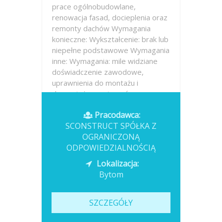
prace ogólnobudowlane,
renowacja fasad, docieplenia oraz
remonty dachów Wymagania
konieczne: Wykształcenie: brak lub
niepełne podstawowe Wymagania
inne: Wymagania: mile widziane
doświadczenie zawodowe,
uprawnienia do montażu i
demontażu rusztowań.
Pracodawca:
Opublikowano: 2026-07-16
SCONSTRUCT SPÓŁKA Z
OGRANICZONĄ
ODPOWIEDZIALNOŚCIĄ
Lokalizacja:
Bytom
SZCZEGÓŁY