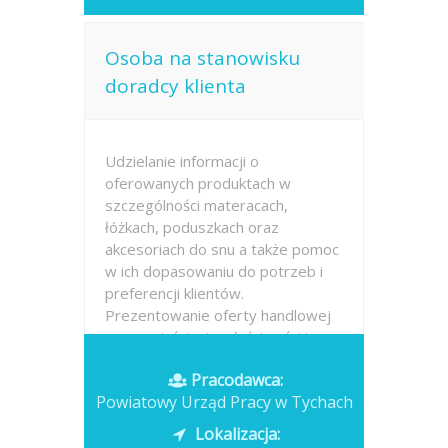
Osoba na stanowisku
doradcy klienta
Udzielanie informacji o
oferowanych produktach w
szczególności materacach,
łóżkach, poduszkach oraz
akcesoriach do snu a także pomoc
w ich dopasowaniu do potrzeb i
preferencji klientów.
Prezentowanie oferty handlowej
oraz wyjaśnianie właściwości i
różnic...
Pracodawca:
Powiatowy Urząd Pracy w Tychach
Opublikowano: 2026-07-16
Lokalizacja: