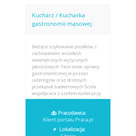
Kucharz / Kucharka
gastronomii masowej
Bieżące szykowanie posiłków z
zachowaniem wszelkich
wewnętrznych wytycznych
jakościowych Tworzenie oprawy
gastronomicznej w postaci
cateringów oraz drobnych
przekąsek bankietowych Ścisła
współpraca z szefem kuchni przy
codziennych zadaniach
operacyjnych...
Pracodawca:
Klient portalu Praca.pl
Opublikowano: 2026-07-17
Lokalizacja: