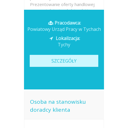
Prezentowanie oferty handlowej
oraz wyjaśnianie właściwości i
różnic...
Pracodawca:
Powiatowy Urząd Pracy w Tychach
Opublikowano: 2026-07-16
Lokalizacja:
Tychy
SZCZEGÓŁY
Osoba na stanowisku
doradcy klienta