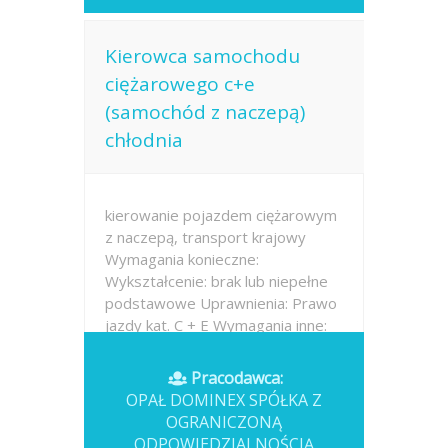
Kierowca samochodu
ciężarowego c+e
(samochód z naczepą)
chłodnia
kierowanie pojazdem ciężarowym
z naczepą, transport krajowy
Wymagania konieczne:
Wykształcenie: brak lub niepełne
podstawowe Uprawnienia: Prawo
jazdy kat. C + E Wymagania inne:
wykształcenie nie jest wymagane,
doświadczenie nie jest
Pracodawca:
wymagane, prawo jazdy kat....
OPAŁ DOMINEX SPÓŁKA Z
OGRANICZONĄ
Opublikowano: 2026-07-16
ODPOWIEDZIALNOŚCIĄ