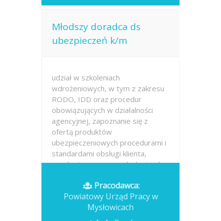
Młodszy doradca ds
ubezpieczeń k/m
udział w szkoleniach
wdrożeniowych, w tym z zakresu
RODO, IDD oraz procedur
obowiązujących w działalności
agencyjnej, zapoznanie się z
ofertą produktów
ubezpieczeniowych procedurami i
standardami obsługi klienta,
uzyskanie wymaganych dostępów
i uprawnień...
Pracodawca:
Powiatowy Urząd Pracy w
Opublikowano: 2026-07-16
Mysłowicach