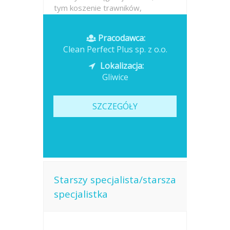
tym koszenie trawników,
przycinanie krzewów oraz
grabienie liści Wykonywanie
Pracodawca:
drobnych prac...
Clean Perfect Plus sp. z o.o.
Opublikowano: 2026-07-17
Lokalizacja:
Gliwice
SZCZEGÓŁY
Starszy specjalista/starsza
specjalistka