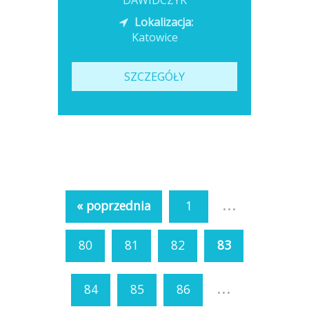
DAWIDCZYK
Lokalizacja:
Katowice
SZCZEGÓŁY
...
« poprzednia
1
80
81
82
83
...
84
85
86