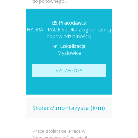
do ponownego...
Opublikowano: 2026-07-13
Pracodawca:
HYDRA TRADE Spółka z ograniczoną
odpowiedzialnością
Lokalizacja:
Mysłowice
SZCZEGÓŁY
Stolarz/ montażysta (k/m)
Prace stolarskie. Praca w
Siemianowicach Śląskich ul.