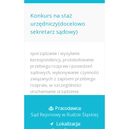
Konkurs na staż
urzędniczy(docelowo
sekretarz sądowy)
sporządzanie i wysyłanie
korespondencji, protokołowanie
przebiegu rozpraw i posiedzeń
sądowych, wykonywanie czynności
związanych z zapisem przebiegu
rozpraw, w szczególności
uruchamianie urządzenia
niezbędnego do nagrywania,
sprawdzanie jego
Pracodawca:
funkcjonowania...
Sąd Rejonowy w Rudzie Śląskiej
Opublikowano: 2026-07-13
Lokalizacja: