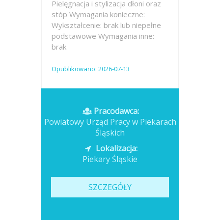
Pielęgnacja i stylizacja dłoni oraz
stóp Wymagania konieczne:
Wykształcenie: brak lub niepełne
podstawowe Wymagania inne:
brak
Opublikowano: 2026-07-13
Pracodawca:
Powiatowy Urząd Pracy w Piekarach
Śląskich
Lokalizacja:
Piekary Śląskie
SZCZEGÓŁY