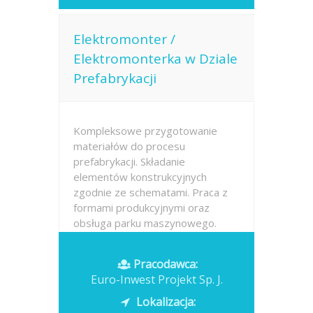
Elektromonter /
Elektromonterka w Dziale
Prefabrykacji
Kompleksowe przygotowanie
materiałów do procesu
prefabrykacji. Składanie
elementów konstrukcyjnych
zgodnie ze schematami. Praca z
formami produkcyjnymi oraz
obsługa parku maszynowego.
Wykorzystywanie podstawowych
narzędzi warsztatowych w
Pracodawca:
codziennej pracy....
Euro-Inwest Projekt Sp. J.
Opublikowano: 2026-07-13
Lokalizacja: