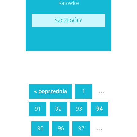
Katowice
SZCZEGÓŁY
...
« poprzednia
1
91
92
93
94
...
95
96
97