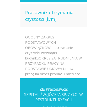
Pracownik utrzymania
czystości (k/m)
OGÓLNY ZAKRES
PODSTAWOWYCH
OBOWIĄZKÓW: - utrzymanie
czystości wewnątrz
budynkuOKRES ZATRUDNIENIA W
PRZYPADKU PRACY NA
PODSTAWIE UMOWY: Umowa o
pracę na okres próbny 3 miesiące
z możliwością
przedłużeniaMIEJSCE
Pracodawca:
WYKONYWANIA PRACY: ul. Okrzei
SZPITAL ŚW. JÓZEFA SP. Z O.O. W
27, 43-190...
RESTRUKTURYZACJI
Opublikowano: 2026-07-13