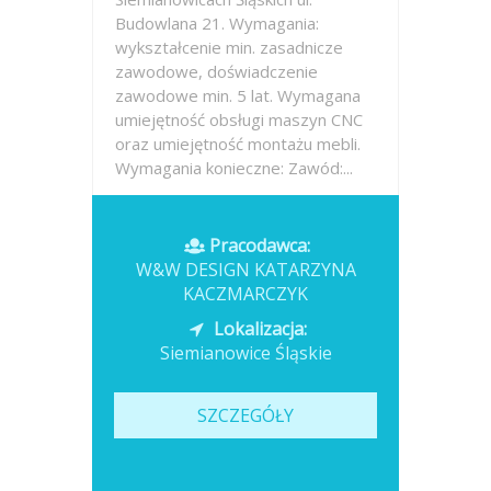
Budowlana 21. Wymagania:
wykształcenie min. zasadnicze
zawodowe, doświadczenie
zawodowe min. 5 lat. Wymagana
umiejętność obsługi maszyn CNC
oraz umiejętność montażu mebli.
Wymagania konieczne: Zawód:...
Opublikowano: 2026-07-13
Pracodawca:
W&W DESIGN KATARZYNA
KACZMARCZYK
Lokalizacja:
Siemianowice Śląskie
SZCZEGÓŁY