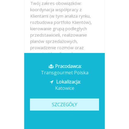
Twój zakres obowiązków:
koordynacja współpracy z
Klientami (w tym analiza rynku,
rozbudowa portfolio Klientów),
kierowanie grupą podległych
przedstawicieli, realizowanie
planów sprzedażowych,
prowadzenie rozmów oraz
negocjacji handlowych,
tworzenie...
Pracodawca:
Transgourmet Polska
Opublikowano: 2026-07-13
Lokalizacja:
Katowice
SZCZEGÓŁY