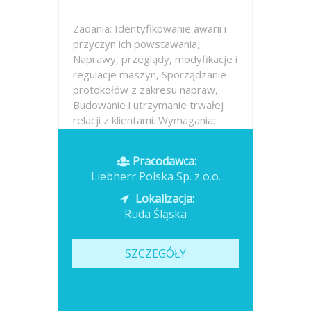
Zadania: Identyfikowanie awarii i
przyczyn ich powstawania,
Naprawy, przeglądy, modyfikacje i
regulacje maszyn, Sporządzanie
protokołów z zakresu napraw,
Budowanie i utrzymanie trwałej
relacji z klientami. Wymagania:
Wykształcenie minimum średnie
techniczne o...
Pracodawca:
Liebherr Polska Sp. z o.o.
Opublikowano: 2026-07-13
Lokalizacja:
Ruda Śląska
SZCZEGÓŁY