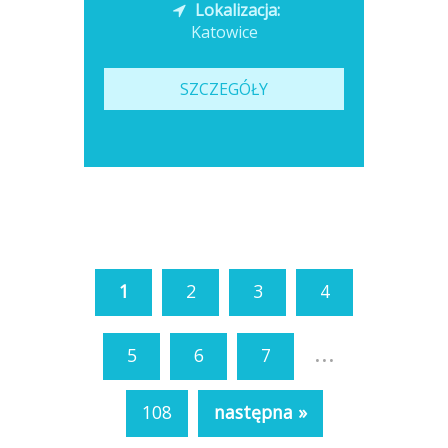
Lokalizacja:
Katowice
SZCZEGÓŁY
1
2
3
4
...
5
6
7
108
następna »