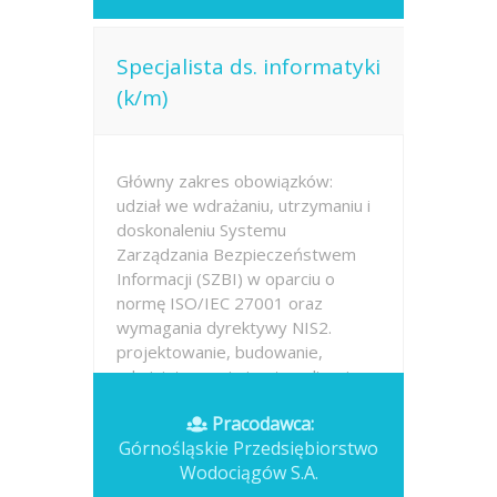
Specjalista ds. informatyki
(k/m)
Główny zakres obowiązków:
udział we wdrażaniu, utrzymaniu i
doskonaleniu Systemu
Zarządzania Bezpieczeństwem
Informacji (SZBI) w oparciu o
normę ISO/IEC 27001 oraz
wymagania dyrektywy NIS2.
projektowanie, budowanie,
administrowanie i optymalizacja...
Pracodawca:
Opublikowano: dzisiaj
Górnośląskie Przedsiębiorstwo
Wodociągów S.A.