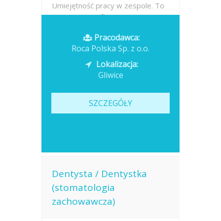
Umiejętność pracy w zespole. To
my nauczymy Cię:...
Pracodawca:
Opublikowano: dzisiaj
Roca Polska Sp. z o.o.
Lokalizacja:
Gliwice
SZCZEGÓŁY
Dentysta / Dentystka
(stomatologia
zachowawcza)