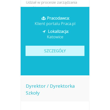
Udział w procesie zarządzania
ryzykiem w obszarze...
Pracodawca:
Opublikowano: dzisiaj
Klient portalu Praca.pl
Lokalizacja:
Katowice
SZCZEGÓŁY
Dyrektor / Dyrektorka
Szkoły