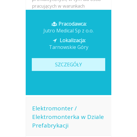
pracujących w warunkach
narażenia zawodowego ocena
zdolności do pracy na określonych
Pracodawca:
stanowiskach...
Jutro Medical Sp z o.o.
Opublikowano: dzisiaj
Lokalizacja:
Tarnowskie Góry
SZCZEGÓŁY
Elektromonter /
Elektromonterka w Dziale
Prefabrykacji