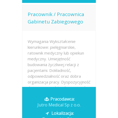
Pracownik / Pracownica
Gabinetu Zabiegowego
Wymagania Wykształcenie
kierunkowe: pielęgniarskie,
ratownik medyczny lub opiekun
medyczny. Umiejętność
budowania życzliwej relacji z
pacjentami. Dokładność,
odpowiedzialność oraz dobra
organizacja pracy. Dyspozycyjność
do pracy w godzinach porannych.
Pracodawca:
Opublikowano: dzisiaj
Jutro Medical Sp z o.o.
Lokalizacja: