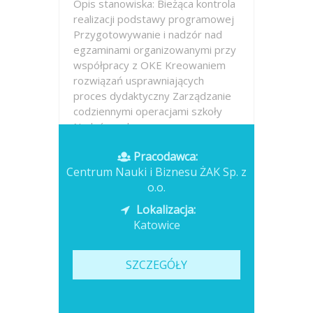
Opis stanowiska: Bieżąca kontrola
realizacji podstawy programowej
Przygotowywanie i nadzór nad
egzaminami organizowanymi przy
współpracy z OKE Kreowaniem
rozwiązań usprawniających
proces dydaktyczny Zarządzanie
codziennymi operacjami szkoły
Nadzór nad...
Pracodawca:
Opublikowano: dzisiaj
Centrum Nauki i Biznesu ŻAK Sp. z
o.o.
Lokalizacja:
Katowice
SZCZEGÓŁY