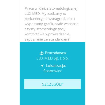
Praca w Klinice stomatologicznej
LUX MED. My zadbamy o:
konkurencyjne wynagrodzenie i
wypełniony grafik, stałe wsparcie
asysty stomatologicznej,
komfortowe wprowadzenie,
zapoznanie ze standardami i
procedurami, przyjemność pracy
w nowoczesnym gabinecie...
Pracodawca:
LUX MED Sp. z o.o.
Opublikowano: dzisiaj
Lokalizacja:
Sosnowiec
SZCZEGÓŁY