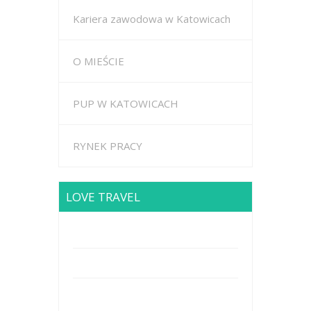
Kariera zawodowa w Katowicach
O MIEŚCIE
PUP W KATOWICACH
RYNEK PRACY
LOVE TRAVEL
Brodway Road 234, New York
Mobile: +44 5227653
Mail: info@travel.com