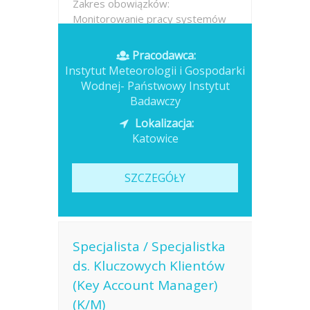
Zakres obowiązków:
Monitorowanie pracy systemów
telemetrycznych. Serwisowanie
oraz bieżąca obsługa stacji
Pracodawca:
telemetrycznych. Montaż,
Instytut Meteorologii i Gospodarki
demontaż i...
Wodnej- Państwowy Instytut
Badawczy
Opublikowano: dzisiaj
Lokalizacja:
Katowice
SZCZEGÓŁY
Specjalista / Specjalistka
ds. Kluczowych Klientów
(Key Account Manager)
(K/M)