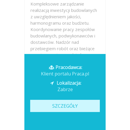
Kompleksowe zarządzanie
realizacją inwestycji budowlanych
z uwzględnieniem jakości,
harmonogramu oraz budżetu.
Koordynowanie pracy zespołów
budowlanych, podwykonawców i
dostawców. Nadzór nad
przebiegiem robót oraz bieżące
rozwiązywanie zagadnień...
Pracodawca:
Opublikowano: dzisiaj
Klient portalu Praca.pl
Lokalizacja:
Zabrze
SZCZEGÓŁY