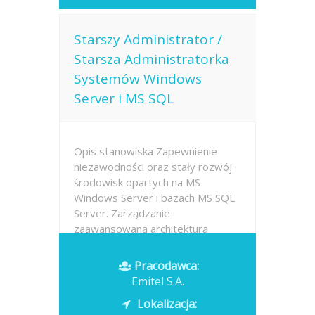
Starszy Administrator /
Starsza Administratorka
Systemów Windows
Server i MS SQL
Opis stanowiska Zapewnienie
niezawodności oraz stały rozwój
środowisk opartych na MS
Windows Server i bazach MS SQL
Server. Zarządzanie
zaawansowaną architekturą
wirtualizacyjną w technologii MS
Hyper-V oraz mechanizmami
Pracodawca:
wysokiej dostępności
Emitel S.A.
(AlwaysOn)....
Lokalizacja: