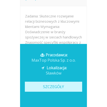
Zadania: Skuteczne rozwijanie
relacji biznesowych z kluczowymi
klientami Wymagania:
Doświadczenie w branży
spożywczej w sieciach handlowych
Znajomość specyfiki współpracy z
sieciami handlowymi Posiadanie
wiedzy i kontaktów
Pracodawca:
umożliwiających realizację wyzwań
MaxTop Polska Sp. z o.o.
Lokalizacja:
Opublikowano: dzisiaj
Sławków
SZCZEGÓŁY