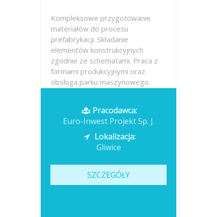
Kompleksowe przygotowanie
materiałów do procesu
prefabrykacji. Składanie
elementów konstrukcyjnych
zgodnie ze schematami. Praca z
formami produkcyjnymi oraz
obsługa parku maszynowego.
Wykorzystywanie podstawowych
narzędzi warsztatowych w
Pracodawca:
codziennej pracy....
Euro-Inwest Projekt Sp. J.
Opublikowano: dzisiaj
Lokalizacja:
Gliwice
SZCZEGÓŁY