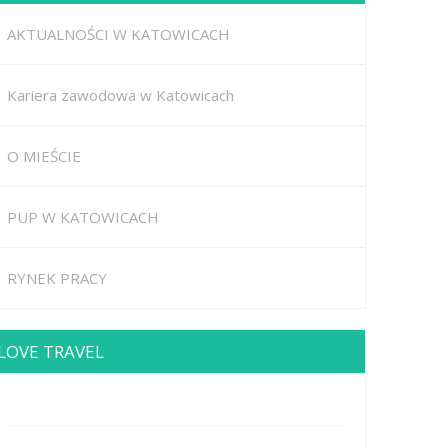
AKTUALNOŚCI W KATOWICACH
Kariera zawodowa w Katowicach
O MIEŚCIE
PUP W KATOWICACH
RYNEK PRACY
LOVE TRAVEL
Brodway Road 234, New York
Mobile: +44 5227653