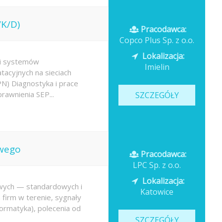
/K/D)
Pracodawca:
Copco Plus Sp. z o.o.
Lokalizacja:
 i systemów
Imielin
acyjnych na sieciach
N) Diagnostyka i prace
awnienia SEP...
SZCZEGÓŁY
owego
Pracodawca:
LPC Sp. z o.o.
Lokalizacja:
wych — standardowych i
Katowice
 firm w terenie, sygnały
formatyka), polecenia od
SZCZEGÓŁY