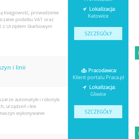
Lokalizacja:
ną księgowość, prowadzenie
Katowice
liczanie podatku VAT oraz
kt z Urzędem Skarbowym
SZCZEGÓŁY
n i linii
Pracodawca:
Klient portalu Praca.pl
Lokalizacja:
Gliwice
szarze automatyki i robotyki
 urządzeń i linii
SZCZEGÓŁY
 i maszyn wykonywanie