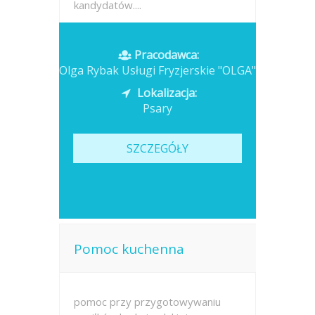
kandydatów....
Opublikowano: wczoraj
Pracodawca:
Olga Rybak Usługi Fryzjerskie "OLGA"
Lokalizacja:
Psary
SZCZEGÓŁY
Pomoc kuchenna
pomoc przy przygotowywaniu