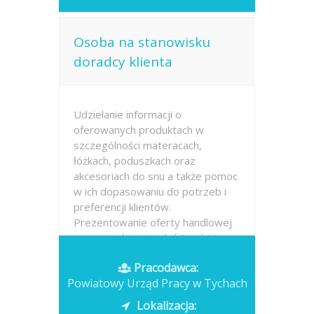
Osoba na stanowisku
doradcy klienta
Udzielanie informacji o
oferowanych produktach w
szczególności materacach,
łóżkach, poduszkach oraz
akcesoriach do snu a także pomoc
w ich dopasowaniu do potrzeb i
preferencji klientów.
Prezentowanie oferty handlowej
oraz wyjaśnianie właściwości i
różnic...
Pracodawca:
Powiatowy Urząd Pracy w Tychach
Opublikowano: wczoraj
Lokalizacja: