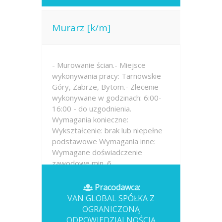
Murarz [k/m]
- Murowanie ścian.- Miejsce
wykonywania pracy: Tarnowskie
Góry, Zabrze, Bytom.- Zlecenie
wykonywane w godzinach: 6:00-
16:00 - do uzgodnienia.
Wymagania konieczne:
Wykształcenie: brak lub niepełne
podstawowe Wymagania inne:
Wymagane doświadczenie
zawodowe min. 6...
Opublikowano: wczoraj
Pracodawca:
VAN GLOBAL SPÓŁKA Z
OGRANICZONĄ
ODPOWIEDZIALNOŚCIĄ