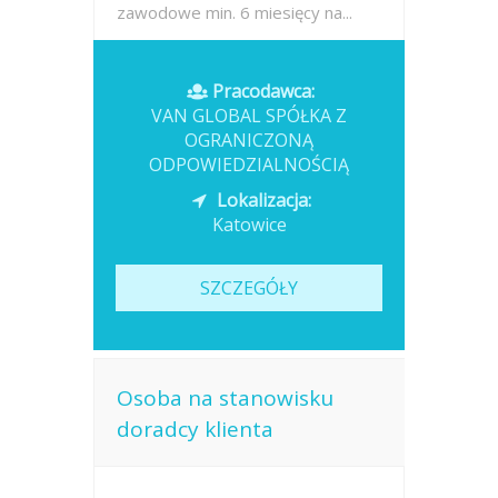
zawodowe min. 6 miesięcy na...
Opublikowano: wczoraj
Pracodawca:
VAN GLOBAL SPÓŁKA Z
OGRANICZONĄ
ODPOWIEDZIALNOŚCIĄ
Lokalizacja:
Katowice
SZCZEGÓŁY
Osoba na stanowisku
doradcy klienta