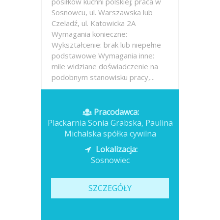
posiłków kuchni polskiej; praca w
Sosnowcu, ul. Warszawska lub
Czeladź, ul. Katowicka 2A
Wymagania konieczne:
Wykształcenie: brak lub niepełne
podstawowe Wymagania inne:
mile widziane doświadczenie na
podobnym stanowisku pracy,...
Opublikowano: wczoraj
Pracodawca:
Plackarnia Sonia Grabska, Paulina
Michalska spółka cywilna
Lokalizacja:
Sosnowiec
SZCZEGÓŁY