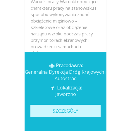
Warunki pracy Warunki dotyczące
charakteru pracy na stanowisku i
sposobu wykonywania zadań:
obciążenie mięśniowo –
szkieletowe oraz obciążenie
narządu wzroku podczas pracy
przymonitorach ekranowych i
prowadzeniu samochodu
służbowego, praca na tym...
Pracodawca:
Opublikowano: dzisiaj
Generalna Dyrekcja Dróg Krajowych i
Autostrad
Lokalizacja:
Jaworzno
SZCZEGÓŁY