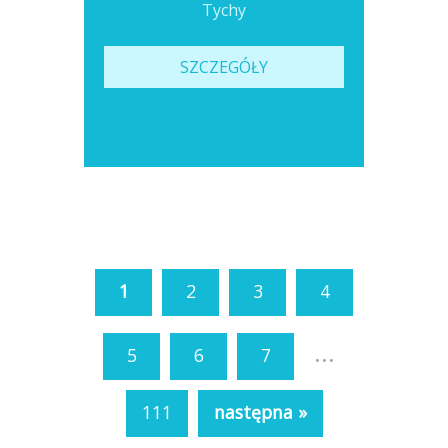
Tychy
SZCZEGÓŁY
1
2
3
4
...
5
6
7
111
następna »