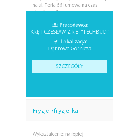
na ul. Perla 66I umowa na czas
określony- 3...
Pracodawca:
Opublikowano: wczoraj
KRĘT CZESŁAW Z.R.B. "TECHBUD"
Lokalizacja:
Dąbrowa Górnicza
SZCZEGÓŁY
Fryzjer/fryzjerka
Wykształcenie: najlepiej