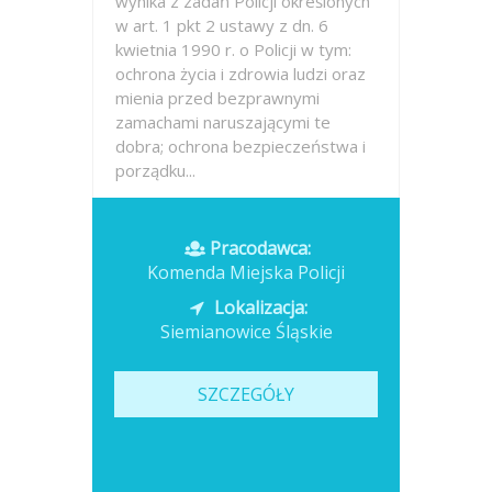
wynika z zadań Policji określonych
w art. 1 pkt 2 ustawy z dn. 6
kwietnia 1990 r. o Policji w tym:
ochrona życia i zdrowia ludzi oraz
mienia przed bezprawnymi
zamachami naruszającymi te
dobra; ochrona bezpieczeństwa i
porządku...
Opublikowano: wczoraj
Pracodawca:
Komenda Miejska Policji
Lokalizacja:
Siemianowice Śląskie
SZCZEGÓŁY