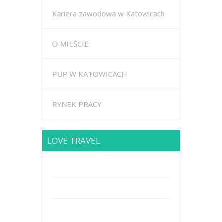
Kariera zawodowa w Katowicach
O MIEŚCIE
PUP W KATOWICACH
RYNEK PRACY
LOVE TRAVEL
Brodway Road 234, New York
Mobile: +44 5227653
Mail: info@travel.com