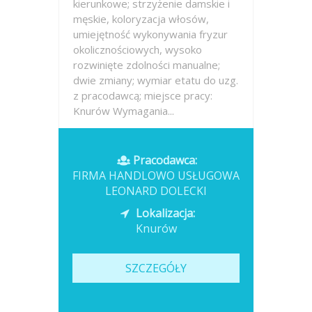
kierunkowe; strzyżenie damskie i
męskie, koloryzacja włosów,
umiejętność wykonywania fryzur
okolicznościowych, wysoko
rozwinięte zdolności manualne;
dwie zmiany; wymiar etatu do uzg.
z pracodawcą; miejsce pracy:
Knurów Wymagania...
Opublikowano: wczoraj
Pracodawca:
FIRMA HANDLOWO USŁUGOWA
LEONARD DOLECKI
Lokalizacja:
Knurów
SZCZEGÓŁY