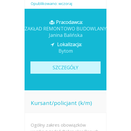
Opublikowano: wczoraj
Pracodawca:
ZAKŁAD REMONTOWO BUDOWLANY
Janina Balińska
Lokalizacja:
Bytom
SZCZEGÓŁY
Kursant/policjant (k/m)
Ogólny zakres obowiązków