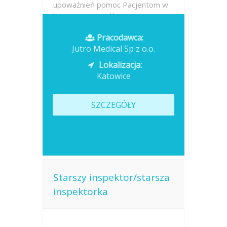
upoważnień pomoc Pacjentom w
korzystaniu z aplikacji oraz...
Pracodawca:
Opublikowano: dzisiaj
Jutro Medical Sp z o.o.
Lokalizacja:
Katowice
SZCZEGÓŁY
Starszy inspektor/starsza
inspektorka