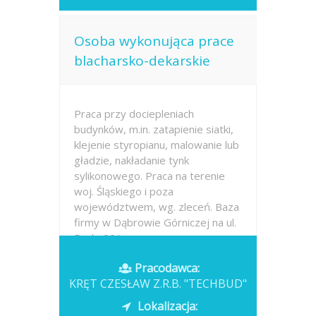
Osoba wykonująca prace
blacharsko-dekarskie
Praca przy dociepleniach
budynków, m.in. zatapienie siatki,
klejenie styropianu, malowanie lub
gładzie, nakładanie tynk
sylikonowego. Praca na terenie
woj. Śląskiego i poza
województwem, wg. zleceń. Baza
firmy w Dąbrowie Górniczej na ul.
Perla 66.I umowa na...
Pracodawca:
Opublikowano: wczoraj
KRĘT CZESŁAW Z.R.B. "TECHBUD"
Lokalizacja: