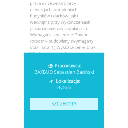
praca na zewnątrz przy
elewacjach, ociepleniach
budynków i dachów, jak i
wewnątrz przy wykończeniach,
glazurnictwie czy instalacjach.
Wymagania konieczne: Zawód:
Robotnik budowlany (wymagany
staż - lata: 1) Wykształcenie: brak
lub niepełne podstawowe...
Pracodawca:
Opublikowano: wczoraj
BAXBUD Sebastian Baciński
Lokalizacja:
Bytom
SZCZEGÓŁY