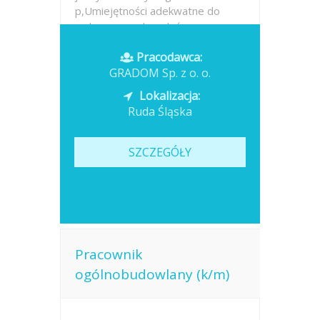
p,Umiejętności adekwatne do
wykonywanych zadań....
Pracodawca:
Opublikowano: wczoraj
GRADOM Sp. z o. o.
Lokalizacja:
Ruda Śląska
SZCZEGÓŁY
Pracownik
ogólnobudowlany (k/m)