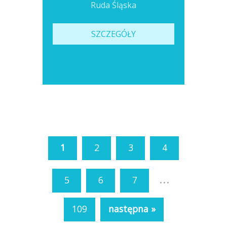
Ruda Śląska
SZCZEGÓŁY
1
2
3
4
...
5
6
7
109
następna »