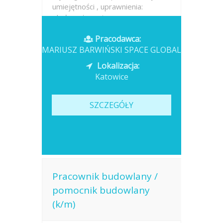
umiejętności , uprawnienia:
obsługa żurawia...
Pracodawca:
Opublikowano: wczoraj
MARIUSZ BARWIŃSKI SPACE GLOBAL
Lokalizacja:
Katowice
SZCZEGÓŁY
Pracownik budowlany /
pomocnik budowlany
(k/m)