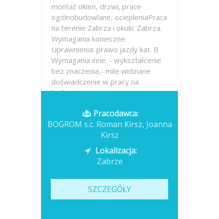
montaż okien, drzwi, prace
ogólnobudowlane, ociepleniaPraca
na terenie Zabrza i okolic Zabrza.
Wymagania konieczne:
Uprawnienia: prawo jazdy kat. B
Wymagania inne: - wykształcenie
bez znaczenia,- mile widziane
doświadczenie w pracy na
budowie
Pracodawca:
Opublikowano: wczoraj
BOGROM s.c. Roman Kirsz, Joanna
Kirsz
Lokalizacja:
Zabrze
SZCZEGÓŁY