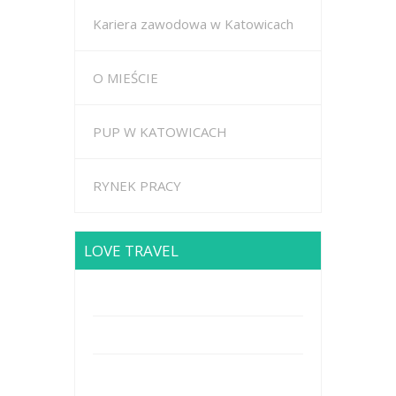
Kariera zawodowa w Katowicach
O MIEŚCIE
PUP W KATOWICACH
RYNEK PRACY
LOVE TRAVEL
Brodway Road 234, New York
Mobile: +44 5227653
Mail: info@travel.com