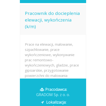
Pracownik do docieplenia
elewacji, wykończenia
(k/m)
Prace na elewacji, malowanie,
szpachlowanie, prace
wykończeniowe, wykonywanie
prac remontowo-
wykończeniowych, gładzie, prace
gipsiarskie, przygotowanie
powierzchni do malowania
Wymagania konieczne: Zawód:
Monter ociepleń budynków
Pracodawca:
Wykształcenie: brak lub...
GRADOM Sp. z o. o.
Opublikowano: wczoraj
Lokalizacja: