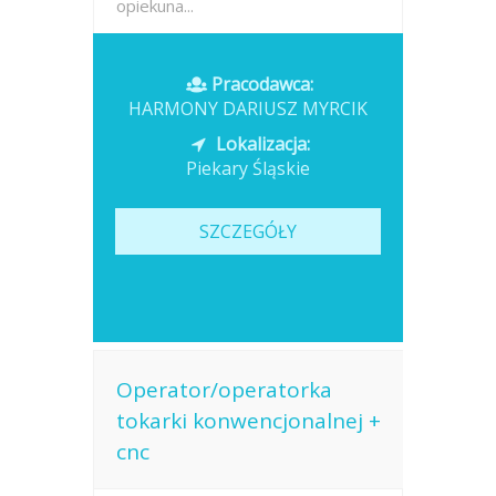
opiekuna...
Opublikowano: wczoraj
Pracodawca:
HARMONY DARIUSZ MYRCIK
Lokalizacja:
Piekary Śląskie
SZCZEGÓŁY
Operator/operatorka
tokarki konwencjonalnej +
cnc