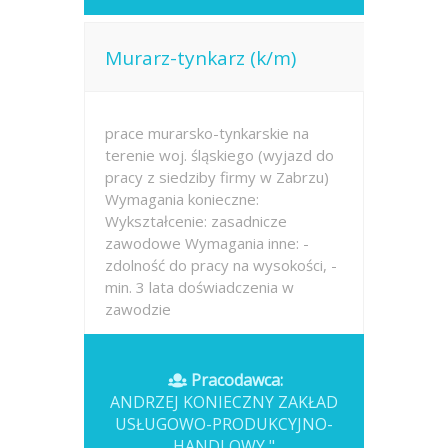
Murarz-tynkarz (k/m)
prace murarsko-tynkarskie na
terenie woj. śląskiego (wyjazd do
pracy z siedziby firmy w Zabrzu)
Wymagania konieczne:
Wykształcenie: zasadnicze
zawodowe Wymagania inne: -
zdolność do pracy na wysokości, -
min. 3 lata doświadczenia w
zawodzie
Opublikowano: wczoraj
Pracodawca:
ANDRZEJ KONIECZNY ZAKŁAD
USŁUGOWO-PRODUKCYJNO-
HANDLOWY "