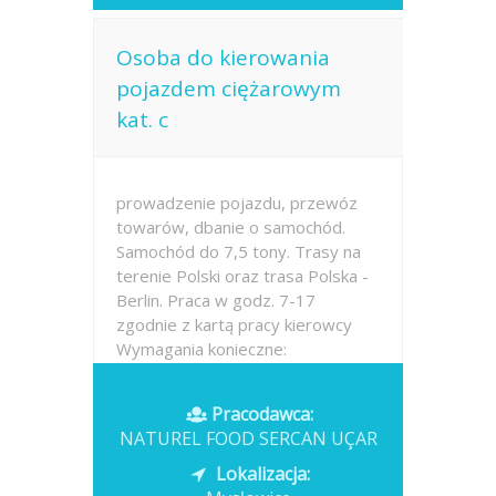
Osoba do kierowania
pojazdem ciężarowym
kat. c
prowadzenie pojazdu, przewóz
towarów, dbanie o samochód.
Samochód do 7,5 tony. Trasy na
terenie Polski oraz trasa Polska -
Berlin. Praca w godz. 7-17
zgodnie z kartą pracy kierowcy
Wymagania konieczne:
Wykształcenie: brak lub niepełne
podstawowe Uprawnienia:...
Pracodawca:
NATUREL FOOD SERCAN UÇAR
Opublikowano: wczoraj
Lokalizacja: