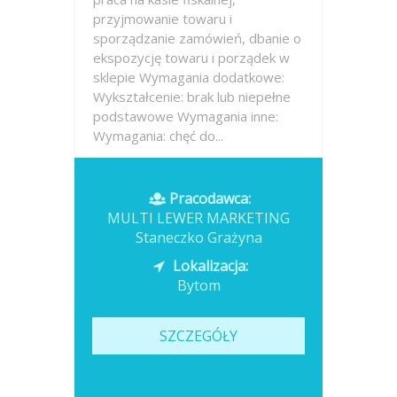
przyjmowanie towaru i
sporządzanie zamówień, dbanie o
ekspozycję towaru i porządek w
sklepie Wymagania dodatkowe:
Wykształcenie: brak lub niepełne
podstawowe Wymagania inne:
Wymagania: chęć do...
Opublikowano: wczoraj
Pracodawca:
MULTI LEWER MARKETING
Staneczko Grażyna
Lokalizacja:
Bytom
SZCZEGÓŁY