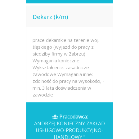
Dekarz (k/m)
prace dekarskie na terenie woj.
śląskiego (wyjazd do pracy z
siedziby firmy w Zabrzu)
Wymagania konieczne:
Wykształcenie: zasadnicze
zawodowe Wymagania inne: -
zdolność do pracy na wysokości, -
min. 3 lata doświadczenia w
zawodzie
Opublikowano: wczoraj
Pracodawca:
ANDRZEJ KONIECZNY ZAKŁAD
USŁUGOWO-PRODUKCYJNO-
HANDLOWY "