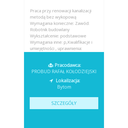
Praca przy renowacji kanalizacji
metodą bez wykopową
Wymagania konieczne: Zawód:
Robotnik budowlany
Wykształcenie: podstawowe
Wymagania inne: p,Kwalifikacje i
umiejętności , uprawnienia:
Podstawowa znajomość narzędzi
budowlanych typu: wiertarka,
Pracodawca:
mieszadło,...
PROBUD RAFAŁ KOŁODZIEJSKI
Opublikowano: wczoraj
Lokalizacja:
Bytom
SZCZEGÓŁY