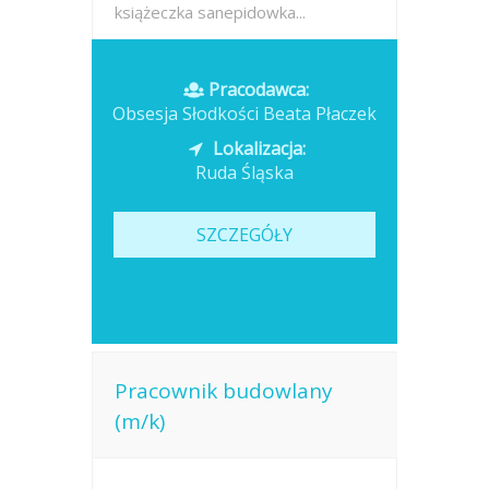
książeczka sanepidowka...
Opublikowano: wczoraj
Pracodawca:
Obsesja Słodkości Beata Płaczek
Lokalizacja:
Ruda Śląska
SZCZEGÓŁY
Pracownik budowlany
(m/k)