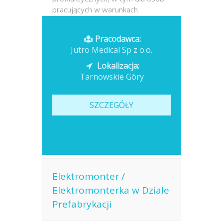
pracujących w warunkach
narażenia zawodowego ocena
zdolności do pracy na określonych
Pracodawca:
stanowiskach...
Jutro Medical Sp z o.o.
Opublikowano: dzisiaj
Lokalizacja:
Tarnowskie Góry
SZCZEGÓŁY
Elektromonter /
Elektromonterka w Dziale
Prefabrykacji