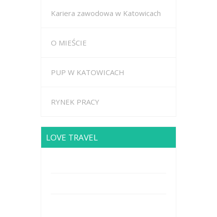
Kariera zawodowa w Katowicach
O MIEŚCIE
PUP W KATOWICACH
RYNEK PRACY
LOVE TRAVEL
Brodway Road 234, New York
Mobile: +44 5227653
Mail: info@travel.com