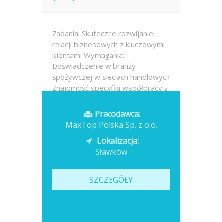
Zadania: Skuteczne rozwijanie
relacji biznesowych z kluczowymi
klientami Wymagania:
Doświadczenie w branży
spożywczej w sieciach handlowych
Znajomość specyfiki współpracy z
sieciami handlowymi Posiadanie
wiedzy i kontaktów
Pracodawca:
umożliwiających realizację wyzwań
MaxTop Polska Sp. z o.o.
Lokalizacja:
Opublikowano: dzisiaj
Sławków
SZCZEGÓŁY