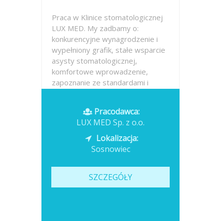
Praca w Klinice stomatologicznej
LUX MED. My zadbamy o:
konkurencyjne wynagrodzenie i
wypełniony grafik, stałe wsparcie
asysty stomatologicznej,
komfortowe wprowadzenie,
zapoznanie ze standardami i
procedurami, przyjemność pracy
w nowoczesnym gabinecie...
Pracodawca:
LUX MED Sp. z o.o.
Opublikowano: dzisiaj
Lokalizacja:
Sosnowiec
SZCZEGÓŁY