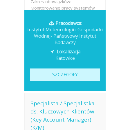
Zakres obowiązków:
Monitorowanie pracy systemów
telemetrycznych. Serwisowanie
oraz bieżąca obsługa stacji
Pracodawca:
telemetrycznych. Montaż,
Instytut Meteorologii i Gospodarki
demontaż i...
Wodnej- Państwowy Instytut
Badawczy
Opublikowano: dzisiaj
Lokalizacja:
Katowice
SZCZEGÓŁY
Specjalista / Specjalistka
ds. Kluczowych Klientów
(Key Account Manager)
(K/M)