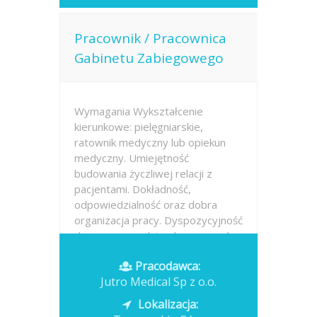
Pracownik / Pracownica
Gabinetu Zabiegowego
Wymagania Wykształcenie
kierunkowe: pielęgniarskie,
ratownik medyczny lub opiekun
medyczny. Umiejętność
budowania życzliwej relacji z
pacjentami. Dokładność,
odpowiedzialność oraz dobra
organizacja pracy. Dyspozycyjność
do pracy w godzinach porannych.
Pracodawca:
Opublikowano: dzisiaj
Jutro Medical Sp z o.o.
Lokalizacja: