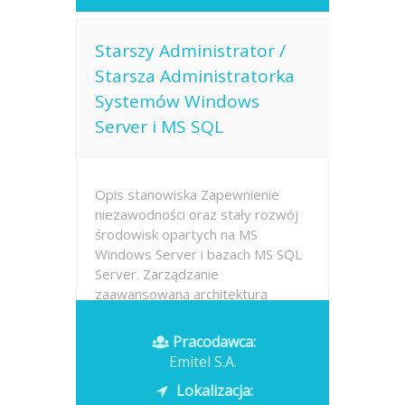
Starszy Administrator /
Starsza Administratorka
Systemów Windows
Server i MS SQL
Opis stanowiska Zapewnienie
niezawodności oraz stały rozwój
środowisk opartych na MS
Windows Server i bazach MS SQL
Server. Zarządzanie
zaawansowaną architekturą
wirtualizacyjną w technologii MS
Hyper-V oraz mechanizmami
Pracodawca:
wysokiej dostępności
Emitel S.A.
(AlwaysOn)....
Lokalizacja: