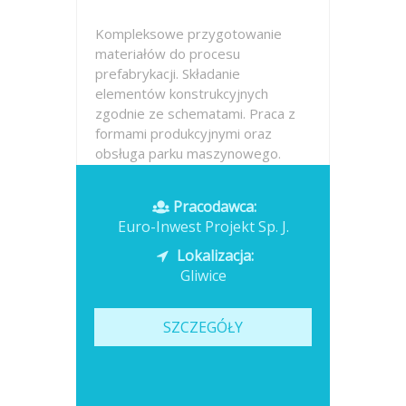
Kompleksowe przygotowanie
materiałów do procesu
prefabrykacji. Składanie
elementów konstrukcyjnych
zgodnie ze schematami. Praca z
formami produkcyjnymi oraz
obsługa parku maszynowego.
Wykorzystywanie podstawowych
narzędzi warsztatowych w
Pracodawca:
codziennej pracy....
Euro-Inwest Projekt Sp. J.
Opublikowano: dzisiaj
Lokalizacja:
Gliwice
SZCZEGÓŁY