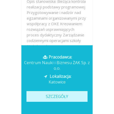
Opis stanowiska: Bieżąca kontrola
realizacji podstawy programowej
Przygotowywanie i nadzór nad
egzaminami organizowanymi przy
współpracy z OKE Kreowaniem
rozwiązań usprawniających
proces dydaktyczny Zarządzanie
codziennymi operacjami szkoły
Nadzór nad...
Pracodawca:
Opublikowano: dzisiaj
Centrum Nauki i Biznesu ŻAK Sp. z
o.o.
Lokalizacja:
Katowice
SZCZEGÓŁY