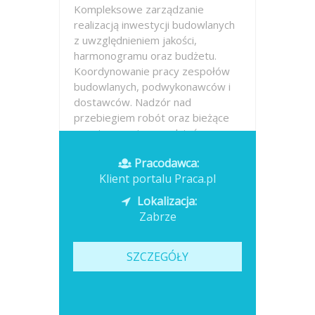
Kompleksowe zarządzanie
realizacją inwestycji budowlanych
z uwzględnieniem jakości,
harmonogramu oraz budżetu.
Koordynowanie pracy zespołów
budowlanych, podwykonawców i
dostawców. Nadzór nad
przebiegiem robót oraz bieżące
rozwiązywanie zagadnień...
Pracodawca:
Opublikowano: dzisiaj
Klient portalu Praca.pl
Lokalizacja:
Zabrze
SZCZEGÓŁY