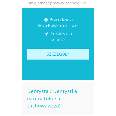
Umiejętność pracy w zespole. To
my nauczymy Cię:...
Pracodawca:
Opublikowano: dzisiaj
Roca Polska Sp. z o.o.
Lokalizacja:
Gliwice
SZCZEGÓŁY
Dentysta / Dentystka
(stomatologia
zachowawcza)