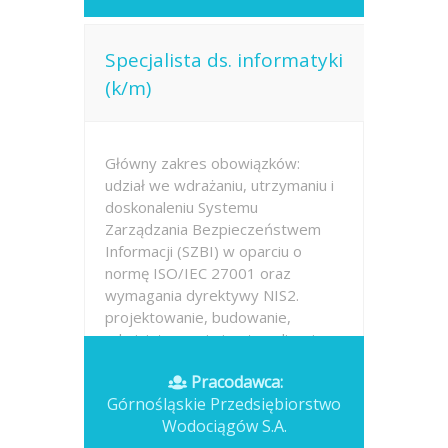
Specjalista ds. informatyki
(k/m)
Główny zakres obowiązków:
udział we wdrażaniu, utrzymaniu i
doskonaleniu Systemu
Zarządzania Bezpieczeństwem
Informacji (SZBI) w oparciu o
normę ISO/IEC 27001 oraz
wymagania dyrektywy NIS2.
projektowanie, budowanie,
administrowanie i optymalizacja...
Pracodawca:
Opublikowano: dzisiaj
Górnośląskie Przedsiębiorstwo
Wodociągów S.A.