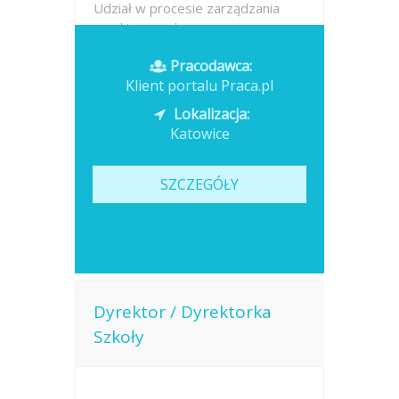
Udział w procesie zarządzania
ryzykiem w obszarze...
Pracodawca:
Opublikowano: dzisiaj
Klient portalu Praca.pl
Lokalizacja:
Katowice
SZCZEGÓŁY
Dyrektor / Dyrektorka
Szkoły