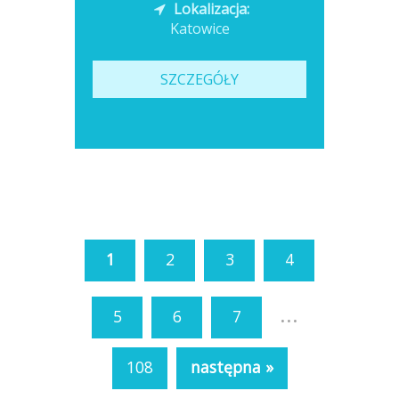
Lokalizacja:
Katowice
SZCZEGÓŁY
1
2
3
4
...
5
6
7
108
następna »