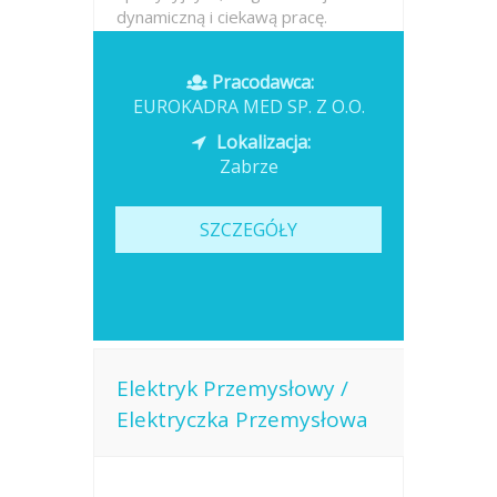
dynamiczną i ciekawą pracę.
Odpowiedzialne zabezpieczanie
zróżnicowanych ładunków
Pracodawca:
pasami...
EUROKADRA MED SP. Z O.O.
Opublikowano: dzisiaj
Lokalizacja:
Zabrze
SZCZEGÓŁY
Elektryk Przemysłowy /
Elektryczka Przemysłowa