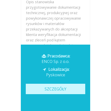
Opis stanowiska
przygotowywanie dokumentacji
technicznej, produkcyjnej oraz
powykonawczej opracowywanie
rysunków i materiałów
przekazywanych do akceptacji
klienta weryfikacja dokumentacji
oraz zleceń pod kątem
poprawności i kompletności
danych współpraca z...
Pracodawca:
ENCO Sp. z o.o.
Opublikowano: dzisiaj
Lokalizacja:
Pyskowice
SZCZEGÓŁY