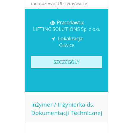
montażowej Utrzymywanie
stałego, profesjonalnego
kontaktu...
Pracodawca:
LIFTING SOLUTIONS Sp. z o.o.
Opublikowano: dzisiaj
Lokalizacja:
Gliwice
SZCZEGÓŁY
Inżynier / Inżynierka ds.
Dokumentacji Technicznej