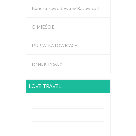
Kariera zawodowa w Katowicach
O MIEŚCIE
PUP W KATOWICACH
RYNEK PRACY
LOVE TRAVEL
Brodway Road 234, New York
Mobile: +44 5227653
Mail: info@travel.com