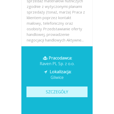
sprzedaż materiałów hutniczych
zgodnie z wytyczonymi planami
sprzedaży (tonaż, marża) Praca z
klientem poprzez kontakt
mailowy, telefoniczny oraz
osobisty Przedstawianie oferty
handlowej, prowadzenie
negocjacji handlowych Aktywne...
Opublikowano: dzisiaj
Pracodawca:
Raven PL Sp. z o.o.
Lokalizacja:
Gliwice
SZCZEGÓŁY