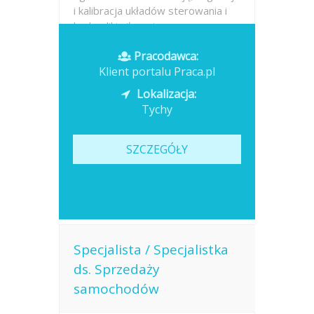
i kalibracja układów sterowania i
hydrauliki siłowej,...
Pracodawca:
Opublikowano: dzisiaj
Klient portalu Praca.pl
Lokalizacja:
Tychy
SZCZEGÓŁY
Specjalista / Specjalistka
ds. Sprzedaży
samochodów