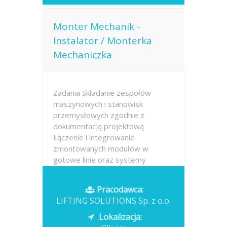
Monter Mechanik -
Instalator / Monterka
Mechaniczka
Zadania Składanie zespołów
maszynowych i stanowisk
przemysłowych zgodnie z
dokumentacją projektową
Łączenie i integrowanie
zmontowanych modułów w
gotowe linie oraz systemy
technologiczne Weryfikacja
poprawności montażu i
Pracodawca:
eliminowanie bieżących...
LIFTING SOLUTIONS Sp. z o.o.
Opublikowano: dzisiaj
Lokalizacja: