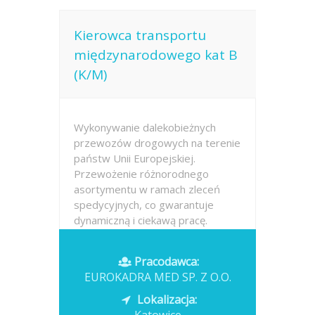
Kierowca transportu
międzynarodowego kat B
(K/M)
Wykonywanie dalekobieżnych
przewozów drogowych na terenie
państw Unii Europejskiej.
Przewożenie różnorodnego
asortymentu w ramach zleceń
spedycyjnych, co gwarantuje
dynamiczną i ciekawą pracę.
Odpowiedzialne zabezpieczanie
zróżnicowanych ładunków
Pracodawca:
pasami...
EUROKADRA MED SP. Z O.O.
Opublikowano: dzisiaj
Lokalizacja: