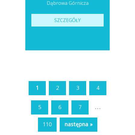
Dąbrowa Górnicza
SZCZEGÓŁY
1
2
3
4
...
5
6
7
110
następna »