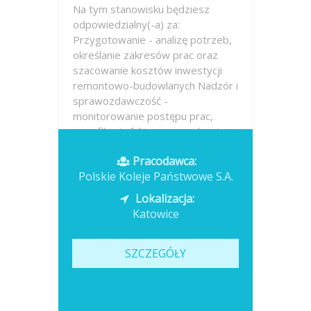
Na tym stanowisku będziesz
odpowiedzialny(-a) za:
Przygotowanie - analizę potrzeb,
określanie zakresów prac oraz
szacowanie kosztów inwestycji
remontowo-budowlanych Nadzór i
sprawozdawczość -
monitorowanie postępu prac,
weryfikacja faktur, prowadzenie...
Pracodawca:
Opublikowano: dzisiaj
Polskie Koleje Państwowe S.A.
Lokalizacja:
Katowice
SZCZEGÓŁY