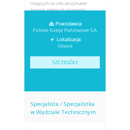
mających na celu utrzymanie
trenów zielonych Usuwanie...
Opublikowano: dzisiaj
Pracodawca:
Polskie Koleje Państwowe S.A.
Lokalizacja:
Gliwice
SZCZEGÓŁY
Specjalista / Specjalistka
w Wydziale Technicznym