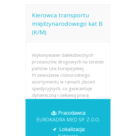
Kierowca transportu
międzynarodowego kat B
(K/M)
Wykonywanie dalekobieżnych
przewozów drogowych na terenie
państw Unii Europejskiej.
Przewożenie różnorodnego
asortymentu w ramach zleceń
spedycyjnych, co gwarantuje
dynamiczną i ciekawą pracę.
Odpowiedzialne zabezpieczanie
zróżnicowanych ładunków
Pracodawca:
pasami...
EUROKADRA MED SP. Z O.O.
Opublikowano: dzisiaj
Lokalizacja: