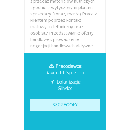
sprzedaż materiałów hutniczych
zgodnie z wytyczonymi planami
sprzedaży (tonaż, marża) Praca z
klientem poprzez kontakt
mailowy, telefoniczny oraz
osobisty Przedstawianie oferty
handlowej, prowadzenie
negocjacji handlowych Aktywne...
Opublikowano: dzisiaj
Pracodawca:
Raven PL Sp. z o.o.
Lokalizacja:
Gliwice
SZCZEGÓŁY