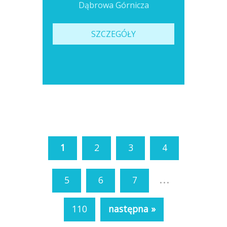
Dąbrowa Górnicza
SZCZEGÓŁY
1
2
3
4
...
5
6
7
110
następna »