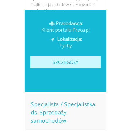
i kalibracja układów sterowania i
hydrauliki siłowej,...
Pracodawca:
Opublikowano: dzisiaj
Klient portalu Praca.pl
Lokalizacja:
Tychy
SZCZEGÓŁY
Specjalista / Specjalistka
ds. Sprzedaży
samochodów