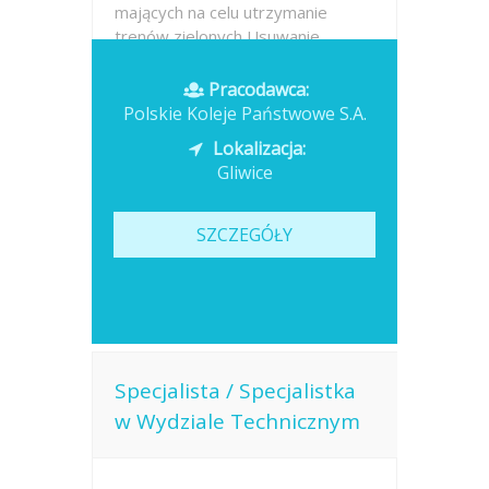
mających na celu utrzymanie
trenów zielonych Usuwanie...
Opublikowano: dzisiaj
Pracodawca:
Polskie Koleje Państwowe S.A.
Lokalizacja:
Gliwice
SZCZEGÓŁY
Specjalista / Specjalistka
w Wydziale Technicznym