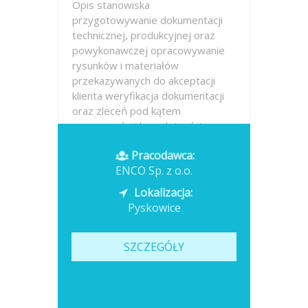
Opis stanowiska
przygotowywanie dokumentacji
technicznej, produkcyjnej oraz
powykonawczej opracowywanie
rysunków i materiałów
przekazywanych do akceptacji
klienta weryfikacja dokumentacji
oraz zleceń pod kątem
poprawności i kompletności
danych współpraca z...
Pracodawca:
ENCO Sp. z o.o.
Opublikowano: dzisiaj
Lokalizacja:
Pyskowice
SZCZEGÓŁY