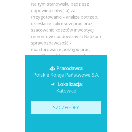
Na tym stanowisku będziesz
odpowiedzialny(-a) za:
Przygotowanie - analizę potrzeb,
określanie zakresów prac oraz
szacowanie kosztów inwestycji
remontowo-budowlanych Nadzór i
sprawozdawczość -
monitorowanie postępu prac,
weryfikacja faktur, prowadzenie...
Pracodawca:
Opublikowano: dzisiaj
Polskie Koleje Państwowe S.A.
Lokalizacja:
Katowice
SZCZEGÓŁY