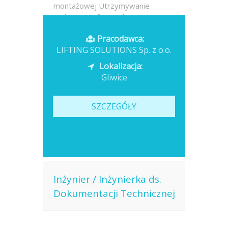
montażowej Utrzymywanie
stałego, profesjonalnego
kontaktu...
Pracodawca:
LIFTING SOLUTIONS Sp. z o.o.
Opublikowano: dzisiaj
Lokalizacja:
Gliwice
SZCZEGÓŁY
Inżynier / Inżynierka ds.
Dokumentacji Technicznej