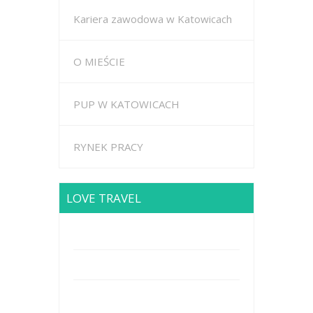
Kariera zawodowa w Katowicach
O MIEŚCIE
PUP W KATOWICACH
RYNEK PRACY
LOVE TRAVEL
Brodway Road 234, New York
Mobile: +44 5227653
Mail: info@travel.com