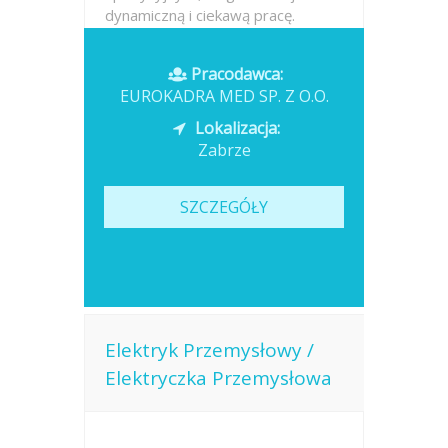
dynamiczną i ciekawą pracę.
Odpowiedzialne zabezpieczanie
zróżnicowanych ładunków
Pracodawca:
pasami...
EUROKADRA MED SP. Z O.O.
Opublikowano: dzisiaj
Lokalizacja:
Zabrze
SZCZEGÓŁY
Elektryk Przemysłowy /
Elektryczka Przemysłowa