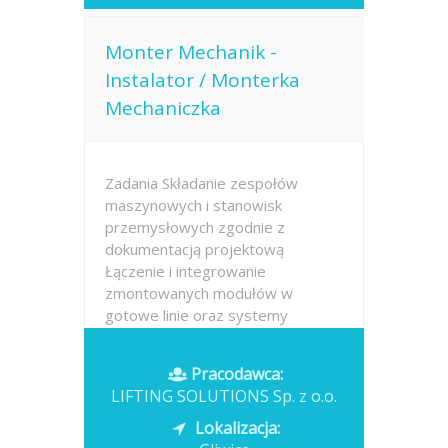
Monter Mechanik -
Instalator / Monterka
Mechaniczka
Zadania Składanie zespołów
maszynowych i stanowisk
przemysłowych zgodnie z
dokumentacją projektową
Łączenie i integrowanie
zmontowanych modułów w
gotowe linie oraz systemy
technologiczne Weryfikacja
poprawności montażu i
Pracodawca:
eliminowanie bieżących...
LIFTING SOLUTIONS Sp. z o.o.
Opublikowano: dzisiaj
Lokalizacja: