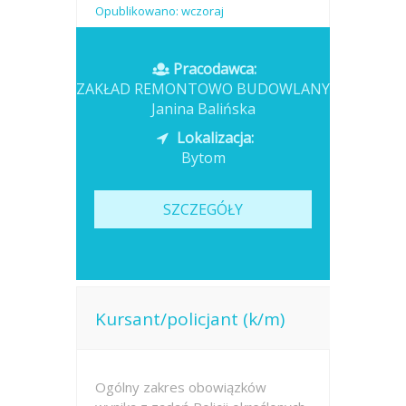
Opublikowano: wczoraj
Pracodawca:
ZAKŁAD REMONTOWO BUDOWLANY
Janina Balińska
Lokalizacja:
Bytom
SZCZEGÓŁY
Kursant/policjant (k/m)
Ogólny zakres obowiązków