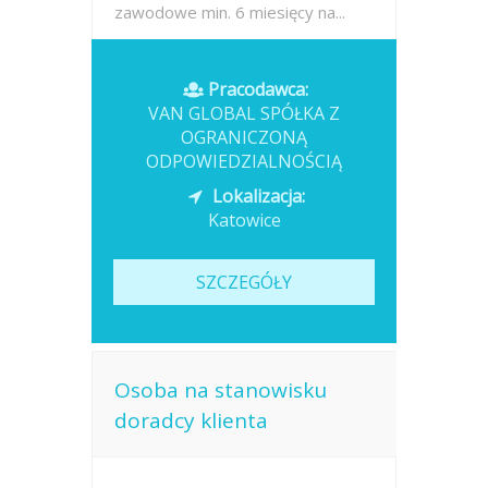
zawodowe min. 6 miesięcy na...
Opublikowano: wczoraj
Pracodawca:
VAN GLOBAL SPÓŁKA Z
OGRANICZONĄ
ODPOWIEDZIALNOŚCIĄ
Lokalizacja:
Katowice
SZCZEGÓŁY
Osoba na stanowisku
doradcy klienta