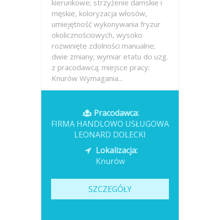
kierunkowe; strzyżenie damskie i
męskie, koloryzacja włosów,
umiejętność wykonywania fryzur
okolicznościowych, wysoko
rozwinięte zdolności manualne;
dwie zmiany; wymiar etatu do uzg.
z pracodawcą; miejsce pracy:
Knurów Wymagania...
Opublikowano: wczoraj
Pracodawca:
FIRMA HANDLOWO USŁUGOWA
LEONARD DOLECKI
Lokalizacja:
Knurów
SZCZEGÓŁY