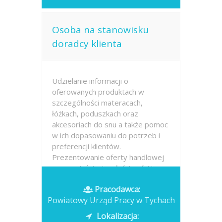
Osoba na stanowisku
doradcy klienta
Udzielanie informacji o
oferowanych produktach w
szczególności materacach,
łóżkach, poduszkach oraz
akcesoriach do snu a także pomoc
w ich dopasowaniu do potrzeb i
preferencji klientów.
Prezentowanie oferty handlowej
oraz wyjaśnianie właściwości i
różnic...
Pracodawca:
Powiatowy Urząd Pracy w Tychach
Opublikowano: wczoraj
Lokalizacja: