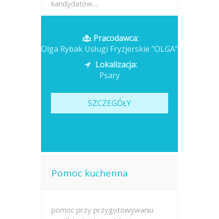
kandydatów....
Opublikowano: wczoraj
Pracodawca:
Olga Rybak Usługi Fryzjerskie "OLGA"
Lokalizacja:
Psary
SZCZEGÓŁY
Pomoc kuchenna
pomoc przy przygotowywaniu