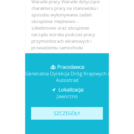
Warunki pracy Warunki dotyczące
charakteru pracy na stanowisku i
sposobu wykonywania zadań:
obciążenie mięśniowo –
szkieletowe oraz obciążenie
narządu wzroku podczas pracy
przymonitorach ekranowych i
prowadzeniu samochodu
służbowego, praca na tym...
Pracodawca:
Opublikowano: dzisiaj
Generalna Dyrekcja Dróg Krajowych i
Autostrad
Lokalizacja:
Jaworzno
SZCZEGÓŁY