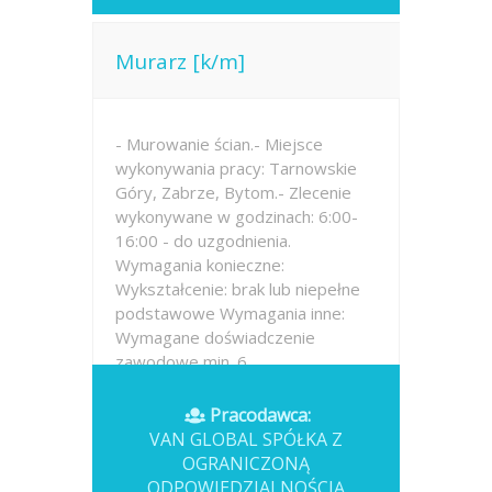
Murarz [k/m]
- Murowanie ścian.- Miejsce
wykonywania pracy: Tarnowskie
Góry, Zabrze, Bytom.- Zlecenie
wykonywane w godzinach: 6:00-
16:00 - do uzgodnienia.
Wymagania konieczne:
Wykształcenie: brak lub niepełne
podstawowe Wymagania inne:
Wymagane doświadczenie
zawodowe min. 6...
Opublikowano: wczoraj
Pracodawca:
VAN GLOBAL SPÓŁKA Z
OGRANICZONĄ
ODPOWIEDZIALNOŚCIĄ