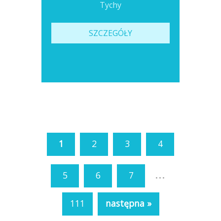
Tychy
SZCZEGÓŁY
1
2
3
4
...
5
6
7
111
następna »