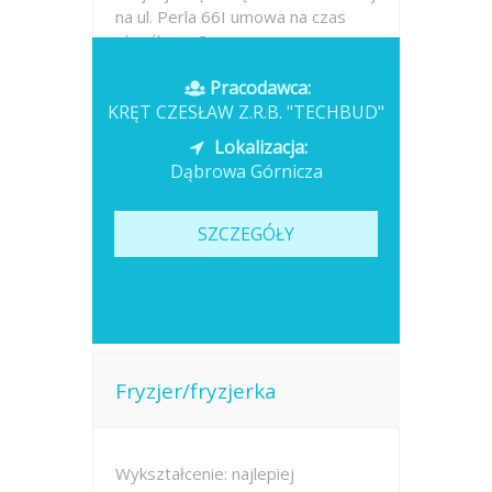
na ul. Perla 66I umowa na czas
określony- 3...
Pracodawca:
Opublikowano: wczoraj
KRĘT CZESŁAW Z.R.B. "TECHBUD"
Lokalizacja:
Dąbrowa Górnicza
SZCZEGÓŁY
Fryzjer/fryzjerka
Wykształcenie: najlepiej