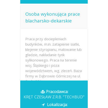
Osoba wykonująca prace
blacharsko-dekarskie
Praca przy dociepleniach
budynków, m.in. zatapienie siatki,
klejenie styropianu, malowanie lub
gładzie, nakładanie tynk
sylikonowego. Praca na terenie
woj. Śląskiego i poza
województwem, wg. zleceń. Baza
firmy w Dąbrowie Górniczej na ul.
Perla 66.I umowa na...
Pracodawca:
Opublikowano: wczoraj
KRĘT CZESŁAW Z.R.B. "TECHBUD"
Lokalizacja: