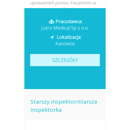
upoważnień pomoc Pacjentom w
korzystaniu z aplikacji oraz...
Pracodawca:
Opublikowano: dzisiaj
Jutro Medical Sp z o.o.
Lokalizacja:
Katowice
SZCZEGÓŁY
Starszy inspektor/starsza
inspektorka