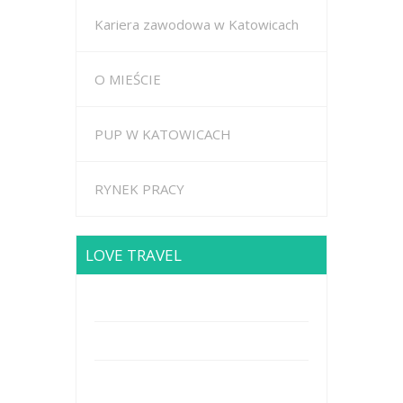
Kariera zawodowa w Katowicach
O MIEŚCIE
PUP W KATOWICACH
RYNEK PRACY
LOVE TRAVEL
Brodway Road 234, New York
Mobile: +44 5227653
Mail: info@travel.com