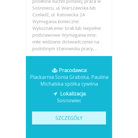
posiłków kuchni polskiej; praca w
Sosnowcu, ul. Warszawska lub
Czeladź, ul. Katowicka 2A
Wymagania konieczne:
Wykształcenie: brak lub niepełne
podstawowe Wymagania inne:
mile widziane doświadczenie na
podobnym stanowisku pracy,...
Opublikowano: wczoraj
Pracodawca:
Plackarnia Sonia Grabska, Paulina
Michalska spółka cywilna
Lokalizacja:
Sosnowiec
SZCZEGÓŁY