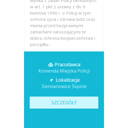
wynika z zadań Policji określonych
w art. 1 pkt 2 ustawy z dn. 6
kwietnia 1990 r. o Policji w tym:
ochrona życia i zdrowia ludzi oraz
mienia przed bezprawnymi
zamachami naruszającymi te
dobra; ochrona bezpieczeństwa i
porządku...
Opublikowano: wczoraj
Pracodawca:
Komenda Miejska Policji
Lokalizacja:
Siemianowice Śląskie
SZCZEGÓŁY