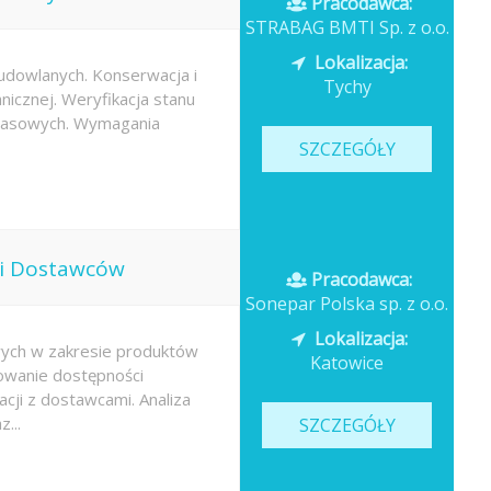
Pracodawca:
STRABAG BMTI Sp. z o.o.
Lokalizacja:
udowlanych. Konserwacja i
Tychy
icznej. Weryfikacja stanu
apasowych. Wymagania
SZCZEGÓŁY
w i Dostawców
Pracodawca:
Sonepar Polska sp. z o.o.
Lokalizacja:
ych w zakresie produktów
Katowice
owanie dostępności
cji z dostawcami. Analiza
...
SZCZEGÓŁY