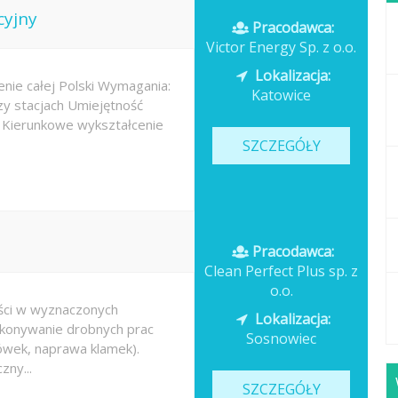
cyjny
Pracodawca:
Victor Energy Sp. z o.o.
Lokalizacja:
enie całej Polski Wymagania:
Katowice
y stacjach Umiejętność
i Kierunkowe wykształcenie
SZCZEGÓŁY
Pracodawca:
Clean Perfect Plus sp. z
o.o.
ści w wyznaczonych
Lokalizacja:
konywanie drobnych prac
Sosnowiec
ówek, naprawa klamek).
zny...
SZCZEGÓŁY