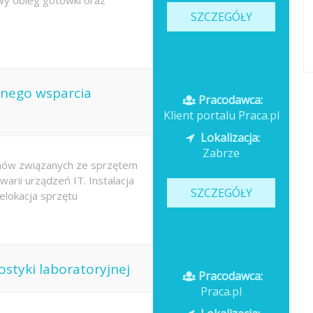
owy obieg gotówki oraz
SZCZEGÓŁY
rznego wsparcia
Pracodawca:
Klient portalu Praca.pl
Lokalizacja:
Zabrze
mów związanych ze sprzętem
rii urządzeń IT. Instalacja
SZCZEGÓŁY
relokacja sprzętu
ostyki laboratoryjnej
Pracodawca:
Praca.pl