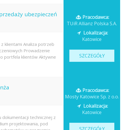
 sprzedaży ubezpieczeń
Pracodawca:
TUiR Allianz Polska S.A.
Lokalizacja:
Katowice
 z klientami Analiza potrzeb
eczeniowych Prowadzenie
SZCZEGÓŁY
go portfela klientów Aktywne
anża
Pracodawca:
Mosty Katowice Sp. z o.o.
Lokalizacja:
Katowice
 dokumentacji technicznej z
dium projektowania, pod
SZCZEGÓŁY