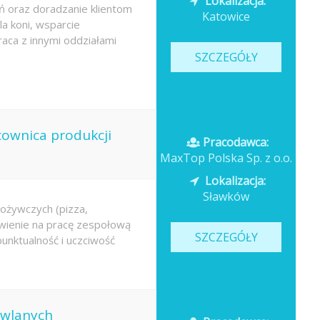
Lokalizacja:
 oraz doradzanie klientom
Katowice
a koni, wsparcie
aca z innymi oddziałami
SZCZEGÓŁY
cownica produkcji
Pracodawca:
MaxTop Polska Sp. z o.o.
Lokalizacja:
Sławków
ożywczych (pizza,
awienie na pracę zespołową
SZCZEGÓŁY
unktualność i uczciwość
owlanych