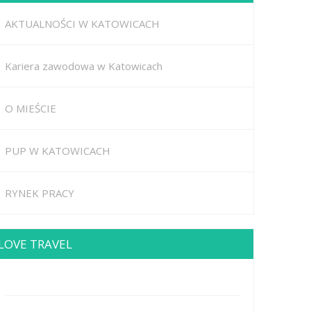
AKTUALNOŚCI W KATOWICACH
Kariera zawodowa w Katowicach
O MIEŚCIE
PUP W KATOWICACH
RYNEK PRACY
LOVE TRAVEL
Brodway Road 234, New York
Mobile: +44 5227653