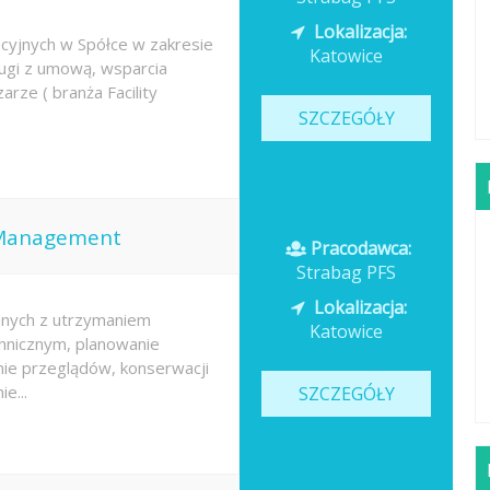
Lokalizacja:
cyjnych w Spółce w zakresie
Katowice
sługi z umową, wsparcia
rze ( branża Facility
SZCZEGÓŁY
y Management
Pracodawca:
Strabag PFS
Lokalizacja:
nych z utrzymaniem
Katowice
hnicznym, planowanie
nie przeglądów, konserwacji
e...
SZCZEGÓŁY