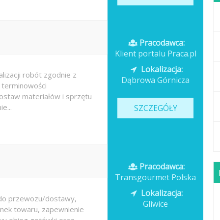
Pracodawca:
Klient portalu Praca.pl
Lokalizacja:
lizacji robót zgodnie z
Dąbrowa Górnicza
 terminowości
staw materiałów i sprzętu
e...
SZCZEGÓŁY
Pracodawca:
Transgourmet Polska
Lokalizacja:
do przewozu/dostawy,
Gliwice
unek towaru, zapewnienie