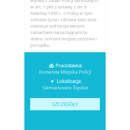
wynika z zadań Policji określonych
w art. 1 pkt 2 ustawy z dn. 6
kwietnia 1990 r. o Policji w tym:
ochrona życia i zdrowia ludzi oraz
mienia przed bezprawnymi
zamachami naruszającymi te
dobra; ochrona bezpieczeństwa i
porządku...
Opublikowano: wczoraj
Pracodawca:
Komenda Miejska Policji
Lokalizacja:
Siemianowice Śląskie
SZCZEGÓŁY