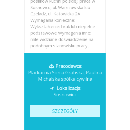
posiłków kuchni polskiej; praca w
Sosnowcu, ul. Warszawska lub
Czeladź, ul. Katowicka 2A
Wymagania konieczne:
Wykształcenie: brak lub niepełne
podstawowe Wymagania inne:
mile widziane doświadczenie na
podobnym stanowisku pracy,...
Opublikowano: wczoraj
Pracodawca:
Plackarnia Sonia Grabska, Paulina
Michalska spółka cywilna
Lokalizacja:
Sosnowiec
SZCZEGÓŁY