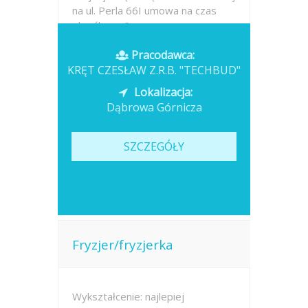
na ul. Perla 66I umowa na czas
określony- 3...
Pracodawca:
Opublikowano: wczoraj
KRĘT CZESŁAW Z.R.B. "TECHBUD"
Lokalizacja:
Dąbrowa Górnicza
SZCZEGÓŁY
Fryzjer/fryzjerka
Wykształcenie: najlepiej