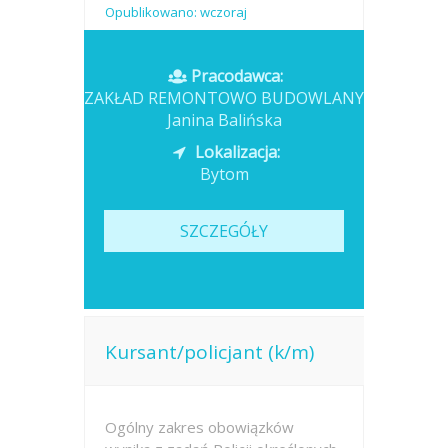
Opublikowano: wczoraj
Pracodawca:
ZAKŁAD REMONTOWO BUDOWLANY
Janina Balińska
Lokalizacja:
Bytom
SZCZEGÓŁY
Kursant/policjant (k/m)
Ogólny zakres obowiązków