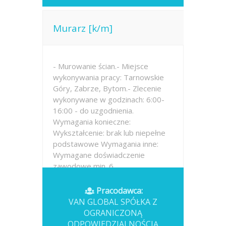
Murarz [k/m]
- Murowanie ścian.- Miejsce
wykonywania pracy: Tarnowskie
Góry, Zabrze, Bytom.- Zlecenie
wykonywane w godzinach: 6:00-
16:00 - do uzgodnienia.
Wymagania konieczne:
Wykształcenie: brak lub niepełne
podstawowe Wymagania inne:
Wymagane doświadczenie
zawodowe min. 6...
Opublikowano: wczoraj
Pracodawca:
VAN GLOBAL SPÓŁKA Z
OGRANICZONĄ
ODPOWIEDZIALNOŚCIĄ