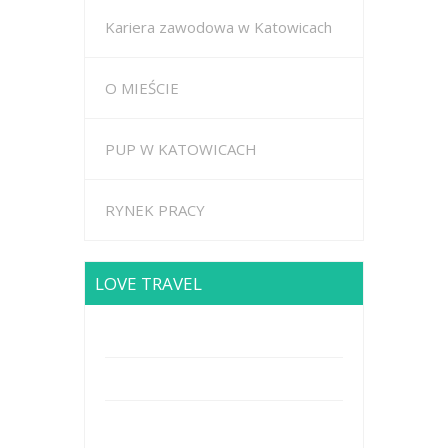
Kariera zawodowa w Katowicach
O MIEŚCIE
PUP W KATOWICACH
RYNEK PRACY
LOVE TRAVEL
Brodway Road 234, New York
Mobile: +44 5227653
Mail: info@travel.com