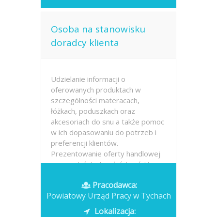
Osoba na stanowisku
doradcy klienta
Udzielanie informacji o
oferowanych produktach w
szczególności materacach,
łóżkach, poduszkach oraz
akcesoriach do snu a także pomoc
w ich dopasowaniu do potrzeb i
preferencji klientów.
Prezentowanie oferty handlowej
oraz wyjaśnianie właściwości i
różnic...
Pracodawca:
Powiatowy Urząd Pracy w Tychach
Opublikowano: wczoraj
Lokalizacja: