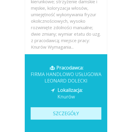
kierunkowe; strzyżenie damskie i
męskie, koloryzacja włosów,
umiejętność wykonywania fryzur
okolicznościowych, wysoko
rozwinięte zdolności manualne;
dwie zmiany; wymiar etatu do uzg.
z pracodawcą; miejsce pracy:
Knurów Wymagania...
Opublikowano: wczoraj
Pracodawca:
FIRMA HANDLOWO USŁUGOWA
LEONARD DOLECKI
Lokalizacja:
Knurów
SZCZEGÓŁY