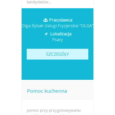
kandydatów....
Opublikowano: wczoraj
Pracodawca:
Olga Rybak Usługi Fryzjerskie "OLGA"
Lokalizacja:
Psary
SZCZEGÓŁY
Pomoc kuchenna
pomoc przy przygotowywaniu