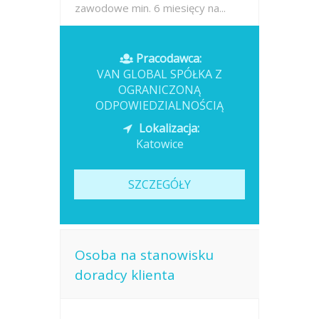
zawodowe min. 6 miesięcy na...
Opublikowano: wczoraj
Pracodawca:
VAN GLOBAL SPÓŁKA Z
OGRANICZONĄ
ODPOWIEDZIALNOŚCIĄ
Lokalizacja:
Katowice
SZCZEGÓŁY
Osoba na stanowisku
doradcy klienta