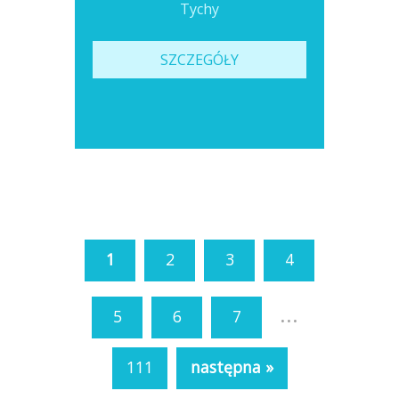
Tychy
SZCZEGÓŁY
1
2
3
4
...
5
6
7
111
następna »