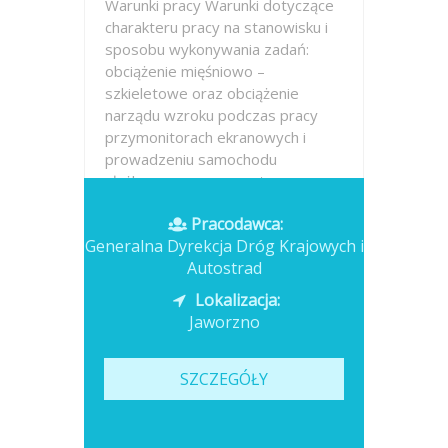
Warunki pracy Warunki dotyczące
charakteru pracy na stanowisku i
sposobu wykonywania zadań:
obciążenie mięśniowo –
szkieletowe oraz obciążenie
narządu wzroku podczas pracy
przymonitorach ekranowych i
prowadzeniu samochodu
służbowego, praca na tym...
Pracodawca:
Opublikowano: dzisiaj
Generalna Dyrekcja Dróg Krajowych i
Autostrad
Lokalizacja:
Jaworzno
SZCZEGÓŁY