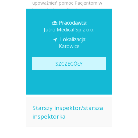
upoważnień pomoc Pacjentom w
korzystaniu z aplikacji oraz...
Pracodawca:
Opublikowano: dzisiaj
Jutro Medical Sp z o.o.
Lokalizacja:
Katowice
SZCZEGÓŁY
Starszy inspektor/starsza
inspektorka