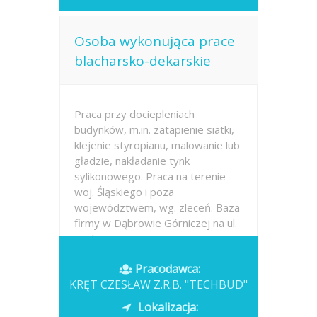
Osoba wykonująca prace
blacharsko-dekarskie
Praca przy dociepleniach
budynków, m.in. zatapienie siatki,
klejenie styropianu, malowanie lub
gładzie, nakładanie tynk
sylikonowego. Praca na terenie
woj. Śląskiego i poza
województwem, wg. zleceń. Baza
firmy w Dąbrowie Górniczej na ul.
Perla 66.I umowa na...
Pracodawca:
Opublikowano: wczoraj
KRĘT CZESŁAW Z.R.B. "TECHBUD"
Lokalizacja: