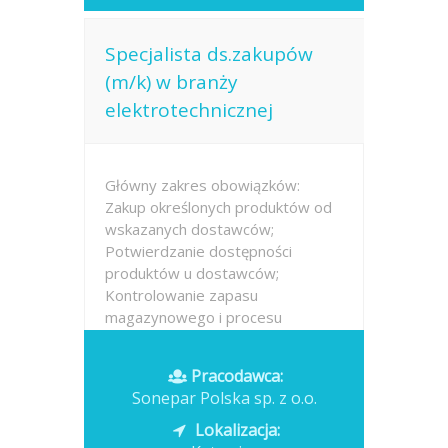
Specjalista ds.zakupów
(m/k) w branży
elektrotechnicznej
Główny zakres obowiązków:
Zakup określonych produktów od
wskazanych dostawców;
Potwierdzanie dostępności
produktów u dostawców;
Kontrolowanie zapasu
magazynowego i procesu
realizacji zamówień. Analiza rynku
(nowości produktowe, zmiany
Pracodawca:
technologiczne,...
Sonepar Polska sp. z o.o.
Opublikowano: dzisiaj
Lokalizacja: