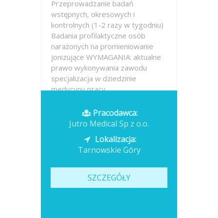
Przeprowadzanie badań
wstępnych, okresowych i
kontrolnych (1-2 razy w tygodniu)
Badania profilaktyczne osób
narażonych na promieniowanie
jonizujące WYMAGANIA: aktualne
prawo wykonywania zawodu
specjalizacja w dziedzinie
medycyny pracy...
Opublikowano: dzisiaj
Pracodawca:
Jutro Medical Sp z o.o.
Lokalizacja:
Tarnowskie Góry
SZCZEGÓŁY