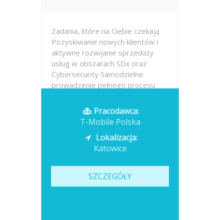
Zadania, które na Ciebie czekają:
Pozyskiwanie nowych klientów i
aktywne rozwijanie sprzedaży
usług w obszarach SDx oraz
Cybersecurity Samodzielne
prowadzenie pełnego procesu
sprzedaży – od prospektingu i
identyfikacji potrzeb, przez
Pracodawca:
spotkania i prezentacje,...
T-Mobile Polska
Lokalizacja:
Opublikowano: dzisiaj
Katowice
SZCZEGÓŁY