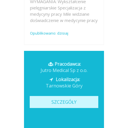
WYMAGANIA: Wykształcenie
pielęgniarskie Specjalizacja z
medycyny pracy Mile widziane
doświadczenie w medycynie pracy
Opublikowano: dzisiaj
Pracodawca:
Jutro Medical Sp z o.o.
Lokalizacja:
Tarnowskie Góry
SZCZEGÓŁY