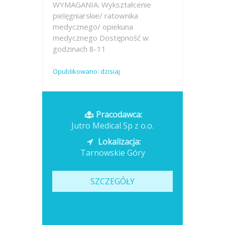
WYMAGANIA: Wykształcenie
pielęgniarskie/ ratownika
medycznego/ opiekuna
medycznego Dostępność w
godzinach 8-11
Opublikowano: dzisiaj
Pracodawca:
Jutro Medical Sp z o.o.
Lokalizacja:
Tarnowskie Góry
SZCZEGÓŁY