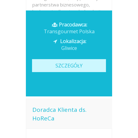
partnerstwa biznesowego,
budowanie długotrwałych relacji z
klientami,...
Pracodawca:
Transgourmet Polska
Opublikowano: dzisiaj
Lokalizacja:
Gliwice
SZCZEGÓŁY
Doradca Klienta ds.
HoReCa