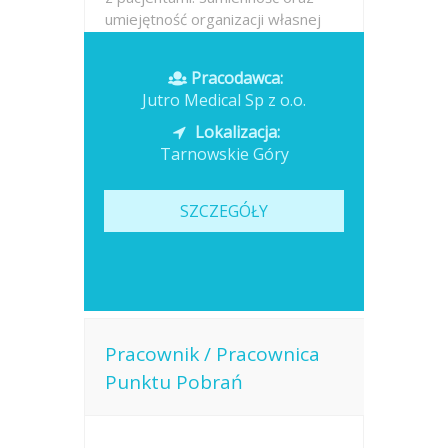
umiejętność organizacji własnej
pracy. Gotowość do pracy w
godzinach porannych.
Pracodawca:
Jutro Medical Sp z o.o.
Opublikowano: dzisiaj
Lokalizacja:
Tarnowskie Góry
SZCZEGÓŁY
Pracownik / Pracownica
Punktu Pobrań