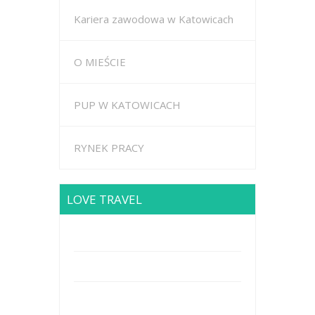
Kariera zawodowa w Katowicach
O MIEŚCIE
PUP W KATOWICACH
RYNEK PRACY
LOVE TRAVEL
Brodway Road 234, New York
Mobile: +44 5227653
Mail: info@travel.com