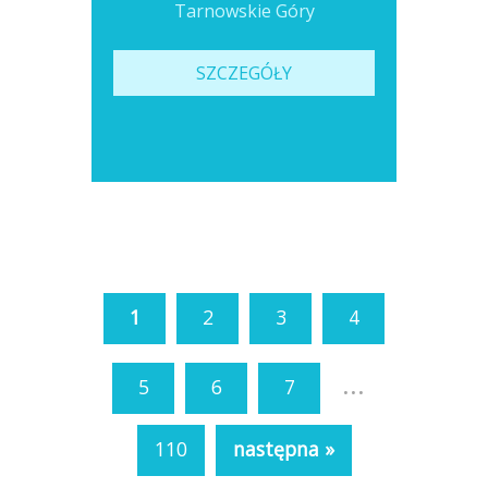
Tarnowskie Góry
SZCZEGÓŁY
1
2
3
4
...
5
6
7
110
następna »