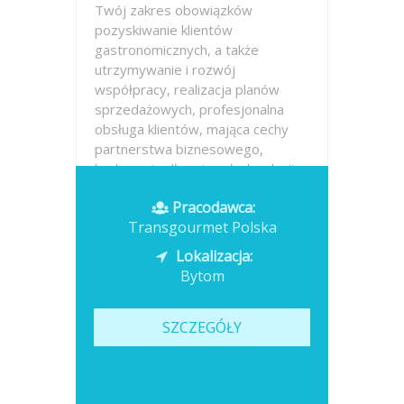
Twój zakres obowiązków
pozyskiwanie klientów
gastronomicznych, a także
utrzymywanie i rozwój
współpracy, realizacja planów
sprzedażowych, profesjonalna
obsługa klientów, mająca cechy
partnerstwa biznesowego,
budowanie długotrwałych relacji z
klientami,...
Pracodawca:
Transgourmet Polska
Opublikowano: dzisiaj
Lokalizacja:
Bytom
SZCZEGÓŁY