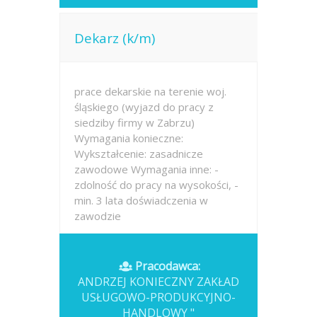
Dekarz (k/m)
prace dekarskie na terenie woj.
śląskiego (wyjazd do pracy z
siedziby firmy w Zabrzu)
Wymagania konieczne:
Wykształcenie: zasadnicze
zawodowe Wymagania inne: -
zdolność do pracy na wysokości, -
min. 3 lata doświadczenia w
zawodzie
Opublikowano: wczoraj
Pracodawca:
ANDRZEJ KONIECZNY ZAKŁAD
USŁUGOWO-PRODUKCYJNO-
HANDLOWY "