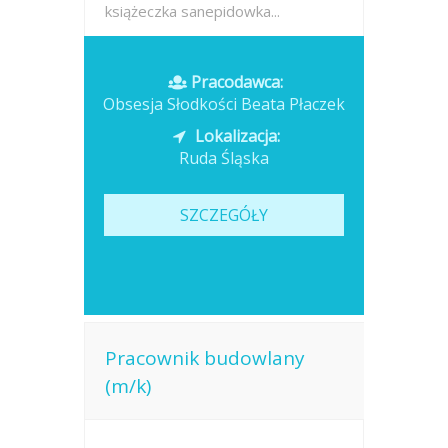
książeczka sanepidowka...
Opublikowano: wczoraj
Pracodawca:
Obsesja Słodkości Beata Płaczek
Lokalizacja:
Ruda Śląska
SZCZEGÓŁY
Pracownik budowlany
(m/k)