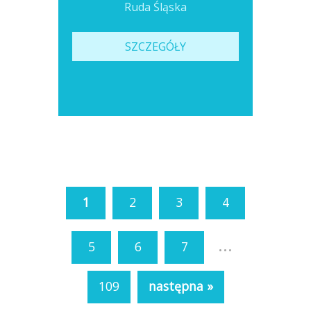
Ruda Śląska
SZCZEGÓŁY
1
2
3
4
...
5
6
7
109
następna »