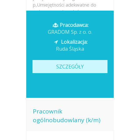
p,Umiejętności adekwatne do
wykonywanych zadań....
Pracodawca:
Opublikowano: wczoraj
GRADOM Sp. z o. o.
Lokalizacja:
Ruda Śląska
SZCZEGÓŁY
Pracownik
ogólnobudowlany (k/m)