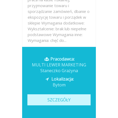
przyjmowanie towaru i
sporządzanie zamówień, dbanie o
ekspozycję towaru i porządek w
sklepie Wymagania dodatkowe:
Wykształcenie: brak lub niepełne
podstawowe Wymagania inne:
Wymagania: chęć do...
Opublikowano: wczoraj
Pracodawca:
MULTI LEWER MARKETING
Staneczko Grażyna
Lokalizacja:
Bytom
SZCZEGÓŁY