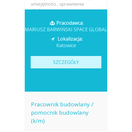
umiejętności , uprawnienia:
obsługa żurawia...
Pracodawca:
Opublikowano: wczoraj
MARIUSZ BARWIŃSKI SPACE GLOBAL
Lokalizacja:
Katowice
SZCZEGÓŁY
Pracownik budowlany /
pomocnik budowlany
(k/m)