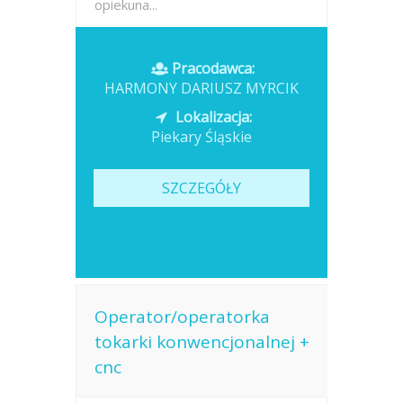
opiekuna...
Opublikowano: wczoraj
Pracodawca:
HARMONY DARIUSZ MYRCIK
Lokalizacja:
Piekary Śląskie
SZCZEGÓŁY
Operator/operatorka
tokarki konwencjonalnej +
cnc