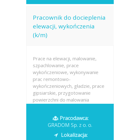
Pracownik do docieplenia
elewacji, wykończenia
(k/m)
Prace na elewacji, malowanie,
szpachlowanie, prace
wykończeniowe, wykonywanie
prac remontowo-
wykończeniowych, gładzie, prace
gipsiarskie, przygotowanie
powierzchni do malowania
Wymagania konieczne: Zawód:
Monter ociepleń budynków
Pracodawca:
Wykształcenie: brak lub...
GRADOM Sp. z o. o.
Opublikowano: wczoraj
Lokalizacja: