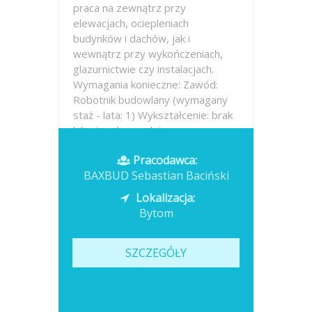
praca na zewnątrz przy
elewacjach, ociepleniach
budynków i dachów, jak i
wewnątrz przy wykończeniach,
glazurnictwie czy instalacjach.
Wymagania konieczne: Zawód:
Robotnik budowlany (wymagany
staż - lata: 1) Wykształcenie: brak
lub niepełne podstawowe...
Pracodawca:
Opublikowano: wczoraj
BAXBUD Sebastian Baciński
Lokalizacja:
Bytom
SZCZEGÓŁY