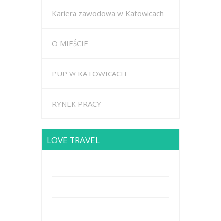
Kariera zawodowa w Katowicach
O MIEŚCIE
PUP W KATOWICACH
RYNEK PRACY
LOVE TRAVEL
Brodway Road 234, New York
Mobile: +44 5227653
Mail: info@travel.com