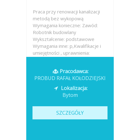
Praca przy renowacji kanalizacji
metodą bez wykopową
Wymagania konieczne: Zawód:
Robotnik budowlany
Wykształcenie: podstawowe
Wymagania inne: p,Kwalifikacje i
umiejętności , uprawnienia:
Podstawowa znajomość narzędzi
budowlanych typu: wiertarka,
Pracodawca:
mieszadło,...
PROBUD RAFAŁ KOŁODZIEJSKI
Opublikowano: wczoraj
Lokalizacja:
Bytom
SZCZEGÓŁY