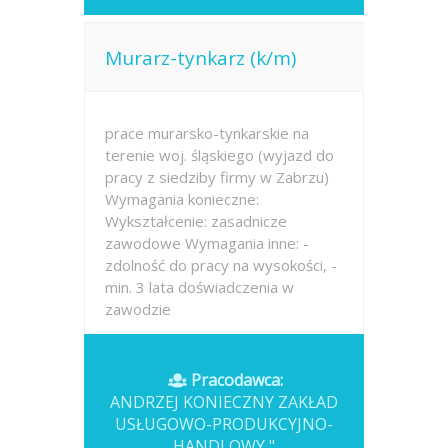
Murarz-tynkarz (k/m)
prace murarsko-tynkarskie na
terenie woj. śląskiego (wyjazd do
pracy z siedziby firmy w Zabrzu)
Wymagania konieczne:
Wykształcenie: zasadnicze
zawodowe Wymagania inne: -
zdolność do pracy na wysokości, -
min. 3 lata doświadczenia w
zawodzie
Opublikowano: wczoraj
Pracodawca:
ANDRZEJ KONIECZNY ZAKŁAD
USŁUGOWO-PRODUKCYJNO-
HANDLOWY "