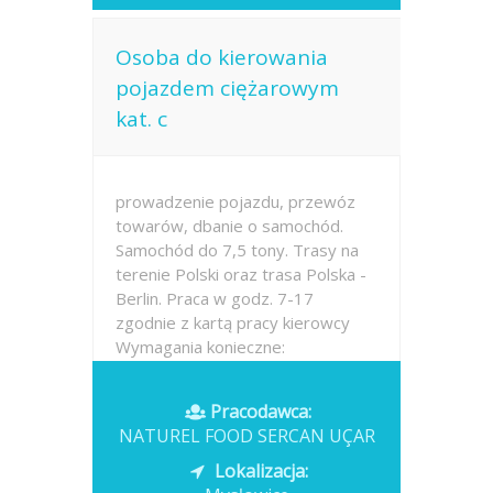
Osoba do kierowania
pojazdem ciężarowym
kat. c
prowadzenie pojazdu, przewóz
towarów, dbanie o samochód.
Samochód do 7,5 tony. Trasy na
terenie Polski oraz trasa Polska -
Berlin. Praca w godz. 7-17
zgodnie z kartą pracy kierowcy
Wymagania konieczne:
Wykształcenie: brak lub niepełne
podstawowe Uprawnienia:...
Pracodawca:
NATUREL FOOD SERCAN UÇAR
Opublikowano: wczoraj
Lokalizacja: