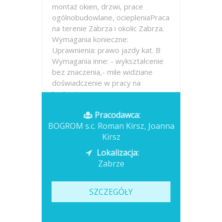
montaż okien, drzwi, prace
ogólnobudowlane, ociepleniaPraca
na terenie Zabrza i okolic Zabrza.
Wymagania konieczne:
Uprawnienia: prawo jazdy kat. B
Wymagania inne: - wykształcenie
bez znaczenia,- mile widziane
doświadczenie w pracy na
budowie
Pracodawca:
Opublikowano: wczoraj
BOGROM s.c. Roman Kirsz, Joanna
Kirsz
Lokalizacja:
Zabrze
SZCZEGÓŁY