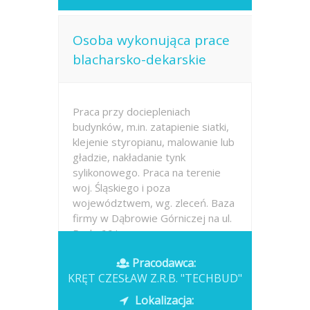
Osoba wykonująca prace
blacharsko-dekarskie
Praca przy dociepleniach
budynków, m.in. zatapienie siatki,
klejenie styropianu, malowanie lub
gładzie, nakładanie tynk
sylikonowego. Praca na terenie
woj. Śląskiego i poza
województwem, wg. zleceń. Baza
firmy w Dąbrowie Górniczej na ul.
Perla 66.I umowa na...
Pracodawca:
Opublikowano: wczoraj
KRĘT CZESŁAW Z.R.B. "TECHBUD"
Lokalizacja: