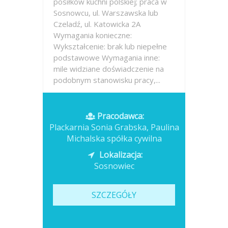
posiłków kuchni polskiej; praca w
Sosnowcu, ul. Warszawska lub
Czeladź, ul. Katowicka 2A
Wymagania konieczne:
Wykształcenie: brak lub niepełne
podstawowe Wymagania inne:
mile widziane doświadczenie na
podobnym stanowisku pracy,...
Opublikowano: wczoraj
Pracodawca:
Plackarnia Sonia Grabska, Paulina
Michalska spółka cywilna
Lokalizacja:
Sosnowiec
SZCZEGÓŁY