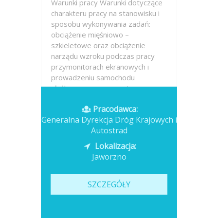
Warunki pracy Warunki dotyczące
charakteru pracy na stanowisku i
sposobu wykonywania zadań:
obciążenie mięśniowo –
szkieletowe oraz obciążenie
narządu wzroku podczas pracy
przymonitorach ekranowych i
prowadzeniu samochodu
służbowego, praca na tym...
Pracodawca:
Opublikowano: dzisiaj
Generalna Dyrekcja Dróg Krajowych i
Autostrad
Lokalizacja:
Jaworzno
SZCZEGÓŁY