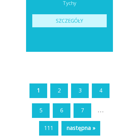
Tychy
SZCZEGÓŁY
1
2
3
4
...
5
6
7
111
następna »