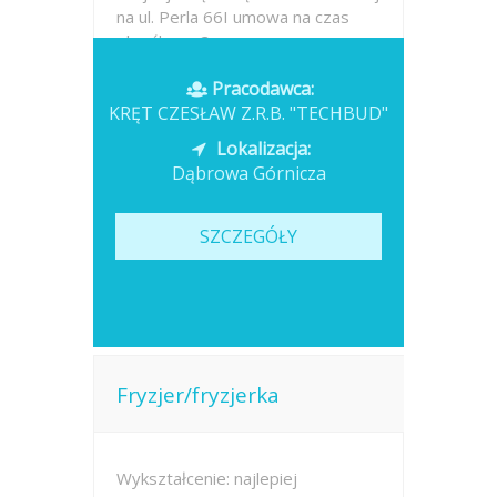
na ul. Perla 66I umowa na czas
określony- 3...
Pracodawca:
Opublikowano: wczoraj
KRĘT CZESŁAW Z.R.B. "TECHBUD"
Lokalizacja:
Dąbrowa Górnicza
SZCZEGÓŁY
Fryzjer/fryzjerka
Wykształcenie: najlepiej