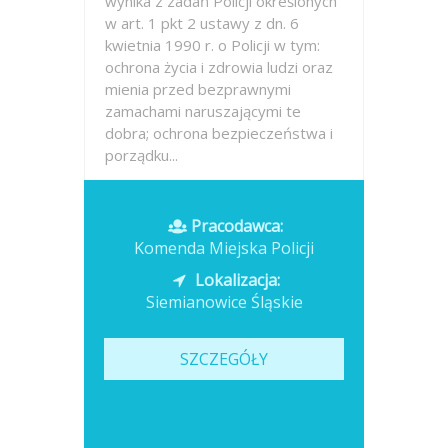
wynika z zadań Policji określonych
w art. 1 pkt 2 ustawy z dn. 6
kwietnia 1990 r. o Policji w tym:
ochrona życia i zdrowia ludzi oraz
mienia przed bezprawnymi
zamachami naruszającymi te
dobra; ochrona bezpieczeństwa i
porządku...
Opublikowano: wczoraj
Pracodawca:
Komenda Miejska Policji
Lokalizacja:
Siemianowice Śląskie
SZCZEGÓŁY