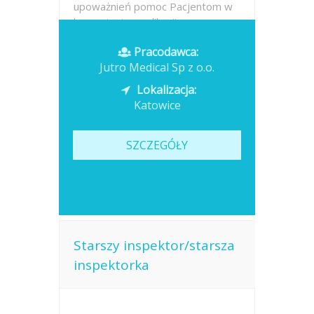
upoważnień pomoc Pacjentom w
korzystaniu z aplikacji oraz...
Pracodawca:
Opublikowano: dzisiaj
Jutro Medical Sp z o.o.
Lokalizacja:
Katowice
SZCZEGÓŁY
Starszy inspektor/starsza
inspektorka