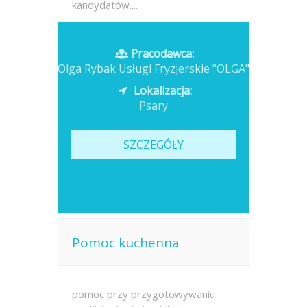
kandydatów....
Opublikowano: wczoraj
Pracodawca:
Olga Rybak Usługi Fryzjerskie "OLGA"
Lokalizacja:
Psary
SZCZEGÓŁY
Pomoc kuchenna
pomoc przy przygotowywaniu