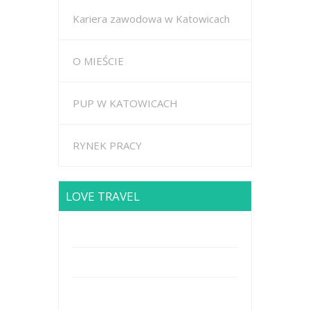
Kariera zawodowa w Katowicach
O MIEŚCIE
PUP W KATOWICACH
RYNEK PRACY
LOVE TRAVEL
Brodway Road 234, New York
Mobile: +44 5227653
Mail: info@travel.com