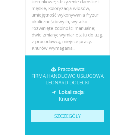
kierunkowe; strzyżenie damskie i
męskie, koloryzacja włosów,
umiejętność wykonywania fryzur
okolicznościowych, wysoko
rozwinięte zdolności manualne;
dwie zmiany; wymiar etatu do uzg.
z pracodawcą; miejsce pracy:
Knurów Wymagania...
Opublikowano: wczoraj
Pracodawca:
FIRMA HANDLOWO USŁUGOWA
LEONARD DOLECKI
Lokalizacja:
Knurów
SZCZEGÓŁY