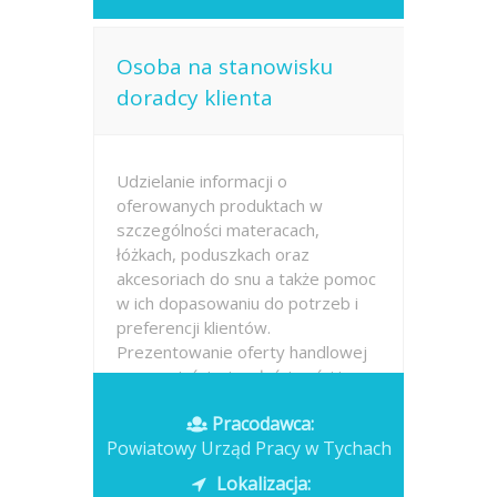
Osoba na stanowisku
doradcy klienta
Udzielanie informacji o
oferowanych produktach w
szczególności materacach,
łóżkach, poduszkach oraz
akcesoriach do snu a także pomoc
w ich dopasowaniu do potrzeb i
preferencji klientów.
Prezentowanie oferty handlowej
oraz wyjaśnianie właściwości i
różnic...
Pracodawca:
Powiatowy Urząd Pracy w Tychach
Opublikowano: wczoraj
Lokalizacja: