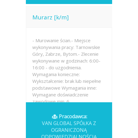
Murarz [k/m]
- Murowanie ścian.- Miejsce
wykonywania pracy: Tarnowskie
Góry, Zabrze, Bytom.- Zlecenie
wykonywane w godzinach: 6:00-
16:00 - do uzgodnienia.
Wymagania konieczne:
Wykształcenie: brak lub niepełne
podstawowe Wymagania inne:
Wymagane doświadczenie
zawodowe min. 6...
Opublikowano: wczoraj
Pracodawca:
VAN GLOBAL SPÓŁKA Z
OGRANICZONĄ
ODPOWIEDZIALNOŚCIĄ