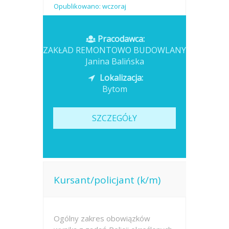
Opublikowano: wczoraj
Pracodawca:
ZAKŁAD REMONTOWO BUDOWLANY
Janina Balińska
Lokalizacja:
Bytom
SZCZEGÓŁY
Kursant/policjant (k/m)
Ogólny zakres obowiązków