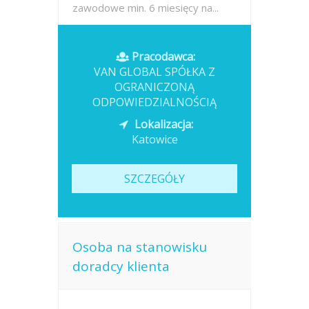
zawodowe min. 6 miesięcy na...
Opublikowano: wczoraj
Pracodawca:
VAN GLOBAL SPÓŁKA Z
OGRANICZONĄ
ODPOWIEDZIALNOŚCIĄ
Lokalizacja:
Katowice
SZCZEGÓŁY
Osoba na stanowisku
doradcy klienta