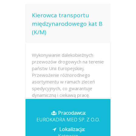
Kierowca transportu
międzynarodowego kat B
(K/M)
Wykonywanie dalekobieżnych
przewozów drogowych na terenie
państw Unii Europejskiej.
Przewożenie różnorodnego
asortymentu w ramach zleceń
spedycyjnych, co gwarantuje
dynamiczną i ciekawą pracę.
Odpowiedzialne zabezpieczanie
zróżnicowanych ładunków
Pracodawca:
pasami...
EUROKADRA MED SP. Z O.O.
Opublikowano: dzisiaj
Lokalizacja: