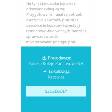
Na tym stanowisku będziesz
odpowiedzialny(-a) za:
Przygotowanie - analizę potrzeb,
określanie zakresów prac oraz
szacowanie kosztów inwestycji
remontowo-budowlanych Nadzór i
sprawozdawczość -
monitorowanie postępu prac,
weryfikacja faktur, prowadzenie...
Pracodawca:
Opublikowano: dzisiaj
Polskie Koleje Państwowe S.A.
Lokalizacja:
Katowice
SZCZEGÓŁY