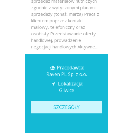
sprzedaż materiałów hutniczych
zgodnie z wytyczonymi planami
sprzedaży (tonaż, marża) Praca z
klientem poprzez kontakt
mailowy, telefoniczny oraz
osobisty Przedstawianie oferty
handlowej, prowadzenie
negocjacji handlowych Aktywne...
Opublikowano: dzisiaj
Pracodawca:
Raven PL Sp. z o.o.
Lokalizacja:
Gliwice
SZCZEGÓŁY