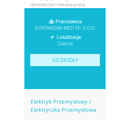
dynamiczną i ciekawą pracę.
Odpowiedzialne zabezpieczanie
zróżnicowanych ładunków
Pracodawca:
pasami...
EUROKADRA MED SP. Z O.O.
Opublikowano: dzisiaj
Lokalizacja:
Zabrze
SZCZEGÓŁY
Elektryk Przemysłowy /
Elektryczka Przemysłowa