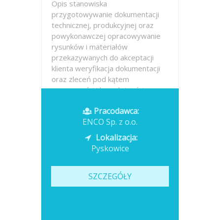
Opis stanowiska
przygotowywanie dokumentacji
technicznej, produkcyjnej oraz
powykonawczej opracowywanie
rysunków i materiałów
przekazywanych do akceptacji
klienta weryfikacja dokumentacji
oraz zleceń pod kątem
poprawności i kompletności
danych współpraca z...
Pracodawca:
ENCO Sp. z o.o.
Opublikowano: dzisiaj
Lokalizacja:
Pyskowice
SZCZEGÓŁY