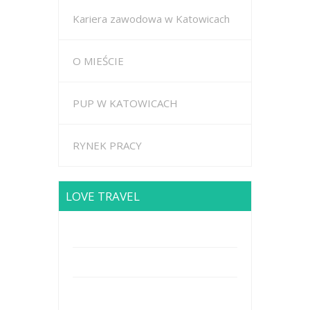
Kariera zawodowa w Katowicach
O MIEŚCIE
PUP W KATOWICACH
RYNEK PRACY
LOVE TRAVEL
Brodway Road 234, New York
Mobile: +44 5227653
Mail: info@travel.com