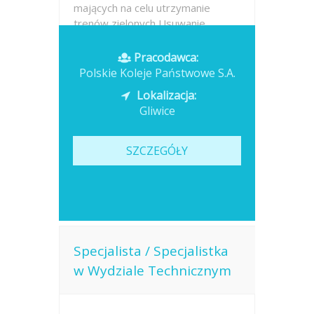
mających na celu utrzymanie
trenów zielonych Usuwanie...
Opublikowano: dzisiaj
Pracodawca:
Polskie Koleje Państwowe S.A.
Lokalizacja:
Gliwice
SZCZEGÓŁY
Specjalista / Specjalistka
w Wydziale Technicznym