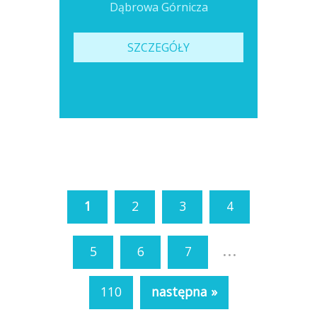
Dąbrowa Górnicza
SZCZEGÓŁY
1
2
3
4
...
5
6
7
110
następna »