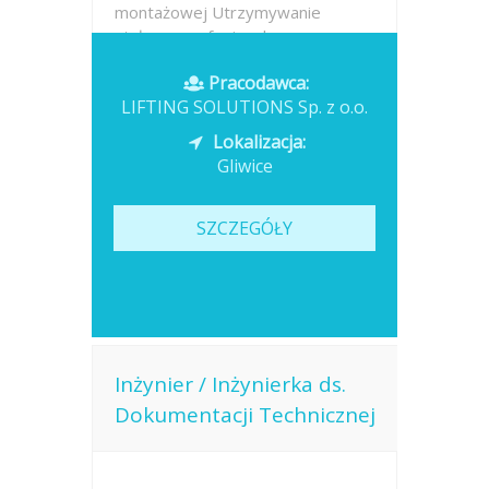
montażowej Utrzymywanie
stałego, profesjonalnego
kontaktu...
Pracodawca:
LIFTING SOLUTIONS Sp. z o.o.
Opublikowano: dzisiaj
Lokalizacja:
Gliwice
SZCZEGÓŁY
Inżynier / Inżynierka ds.
Dokumentacji Technicznej