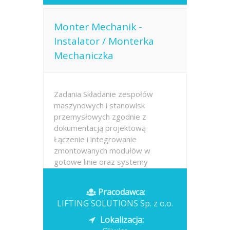
Monter Mechanik -
Instalator / Monterka
Mechaniczka
Zadania Składanie zespołów
maszynowych i stanowisk
przemysłowych zgodnie z
dokumentacją projektową
Łączenie i integrowanie
zmontowanych modułów w
gotowe linie oraz systemy
technologiczne Weryfikacja
poprawności montażu i
Pracodawca:
eliminowanie bieżących...
LIFTING SOLUTIONS Sp. z o.o.
Opublikowano: dzisiaj
Lokalizacja: