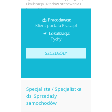
i kalibracja układów sterowania i
hydrauliki siłowej,...
Pracodawca:
Opublikowano: dzisiaj
Klient portalu Praca.pl
Lokalizacja:
Tychy
SZCZEGÓŁY
Specjalista / Specjalistka
ds. Sprzedaży
samochodów