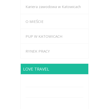
Kariera zawodowa w Katowicach
O MIEŚCIE
PUP W KATOWICACH
RYNEK PRACY
LOVE TRAVEL
Brodway Road 234, New York
Mobile: +44 5227653
Mail: info@travel.com