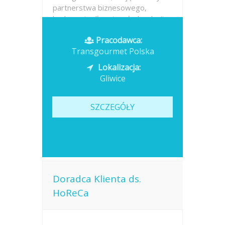
partnerstwa biznesowego,
budowanie długotrwałych relacji z
klientami,...
Pracodawca:
Transgourmet Polska
Opublikowano: dzisiaj
Lokalizacja:
Gliwice
SZCZEGÓŁY
Doradca Klienta ds.
HoReCa