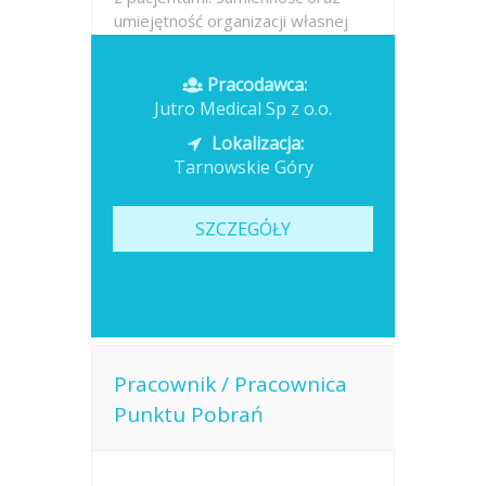
umiejętność organizacji własnej
pracy. Gotowość do pracy w
godzinach porannych.
Pracodawca:
Jutro Medical Sp z o.o.
Opublikowano: dzisiaj
Lokalizacja:
Tarnowskie Góry
SZCZEGÓŁY
Pracownik / Pracownica
Punktu Pobrań