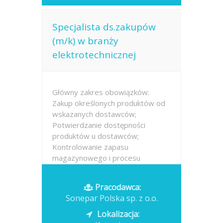
Specjalista ds.zakupów
(m/k) w branży
elektrotechnicznej
Główny zakres obowiązków:
Zakup określonych produktów od
wskazanych dostawców;
Potwierdzanie dostępności
produktów u dostawców;
Kontrolowanie zapasu
magazynowego i procesu
realizacji zamówień. Analiza rynku
(nowości produktowe, zmiany
Pracodawca:
technologiczne,...
Sonepar Polska sp. z o.o.
Opublikowano: dzisiaj
Lokalizacja: