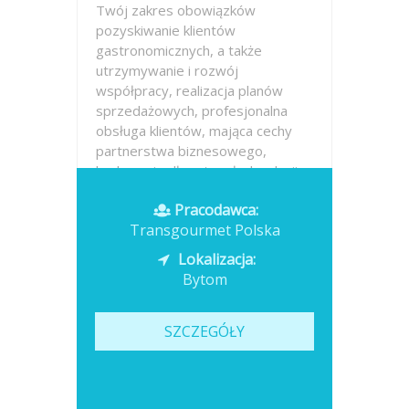
Twój zakres obowiązków
pozyskiwanie klientów
gastronomicznych, a także
utrzymywanie i rozwój
współpracy, realizacja planów
sprzedażowych, profesjonalna
obsługa klientów, mająca cechy
partnerstwa biznesowego,
budowanie długotrwałych relacji z
klientami,...
Pracodawca:
Transgourmet Polska
Opublikowano: dzisiaj
Lokalizacja:
Bytom
SZCZEGÓŁY