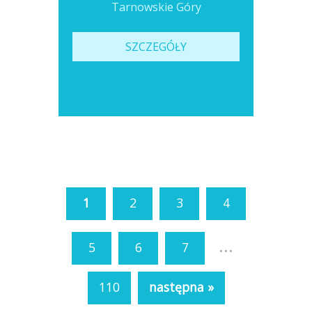
Tarnowskie Góry
SZCZEGÓŁY
1
2
3
4
...
5
6
7
110
następna »