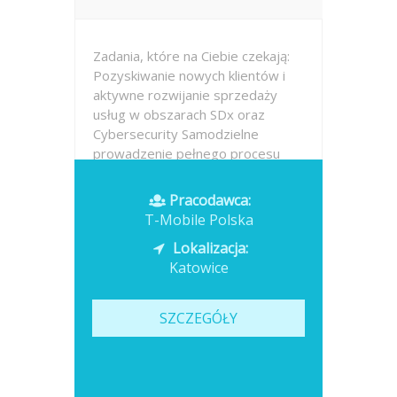
Zadania, które na Ciebie czekają:
Pozyskiwanie nowych klientów i
aktywne rozwijanie sprzedaży
usług w obszarach SDx oraz
Cybersecurity Samodzielne
prowadzenie pełnego procesu
sprzedaży – od prospektingu i
identyfikacji potrzeb, przez
Pracodawca:
spotkania i prezentacje,...
T-Mobile Polska
Lokalizacja:
Opublikowano: dzisiaj
Katowice
SZCZEGÓŁY