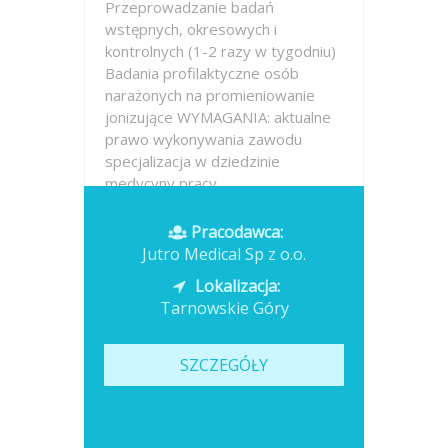
Przeprowadzanie badań
wstępnych, okresowych i
kontrolnych (1-2 razy w tygodniu)
Badania profilaktyczne osób
narażonych na promieniowanie
jonizujące WYMAGANIA: aktualne
prawo wykonywania zawodu
specjalizacja w dziedzinie
medycyny pracy...
Opublikowano: dzisiaj
Pracodawca:
Jutro Medical Sp z o.o.
Lokalizacja:
Tarnowskie Góry
SZCZEGÓŁY