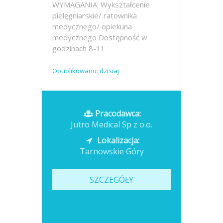
WYMAGANIA: Wykształcenie
pielęgniarskie/ ratownika
medycznego/ opiekuna
medycznego Dostępność w
godzinach 8-11
Opublikowano: dzisiaj
Pracodawca:
Jutro Medical Sp z o.o.
Lokalizacja:
Tarnowskie Góry
SZCZEGÓŁY