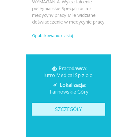
WYMAGANIA: Wykształcenie
pielęgniarskie Specjalizacja z
medycyny pracy Mile widziane
doświadczenie w medycynie pracy
Opublikowano: dzisiaj
Pracodawca:
Jutro Medical Sp z o.o.
Lokalizacja:
Tarnowskie Góry
SZCZEGÓŁY