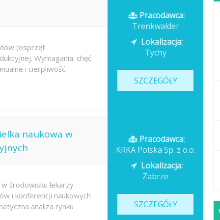
Pracodawca:
Trenkwalder
Lokalizacja:
ntów (osprzęt
Tychy
odukcyjnej. Wymagania: chęć
ualne i cierpliwość.
SZCZEGÓŁY
cielka naukowa w
Pracodawca:
yjnych
KRKA Polska Sp. z o.o.
Lokalizacja:
Zabrze
w środowisku lekarzy
ów i konferencji naukowych
SZCZEGÓŁY
atyczna analiza rynku