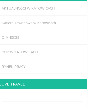
AKTUALNOŚCI W KATOWICACH
Kariera zawodowa w Katowicach
O MIEŚCIE
PUP W KATOWICACH
RYNEK PRACY
LOVE TRAVEL
Brodway Road 234, New York
Mobile: +44 5227653