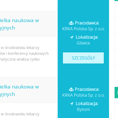
cielka naukowa w
Pracodawca:
yjnych
KRKA Polska Sp. z o.o.
Lokalizacja:
Gliwice
w środowisku lekarzy
ów i konferencji naukowych
SZCZEGÓŁY
atyczna analiza rynku
cielka naukowa w
Pracodawca:
yjnych
KRKA Polska Sp. z o.o.
Lokalizacja:
Bytom
w środowisku lekarzy