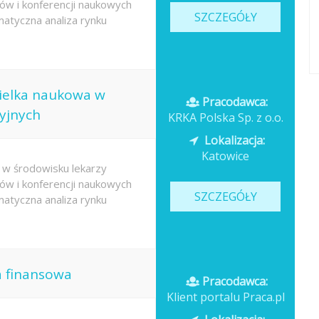
ów i konferencji naukowych
SZCZEGÓŁY
atyczna analiza rynku
cielka naukowa w
Pracodawca:
yjnych
KRKA Polska Sp. z o.o.
Lokalizacja:
Katowice
w środowisku lekarzy
ów i konferencji naukowych
SZCZEGÓŁY
atyczna analiza rynku
a finansowa
Pracodawca:
Klient portalu Praca.pl