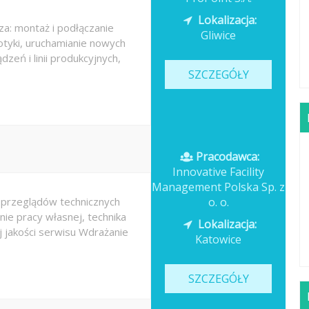
Lokalizacja:
a: montaż i podłączanie
Gliwice
botyki, uruchamianie nowych
zeń i linii produkcyjnych,
SZCZEGÓŁY
Pracodawca:
Innovative Facility
Management Polska Sp. z
 przeglądów technicznych
o. o.
 pracy własnej, technika
Lokalizacja:
jakości serwisu Wdrażanie
Katowice
SZCZEGÓŁY