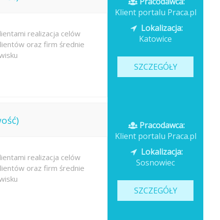
Pracodawca:
Klient portalu Praca.pl
Lokalizacja:
ientami realizacja celów
Katowice
ientów oraz firm średnie
wisku
SZCZEGÓŁY
ość)
Pracodawca:
Klient portalu Praca.pl
Lokalizacja:
ientami realizacja celów
Sosnowiec
ientów oraz firm średnie
wisku
SZCZEGÓŁY