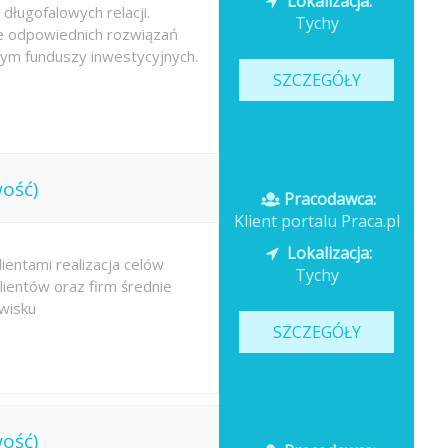
Lokalizacja:
długofalowych relacji.
Tychy
e odpowiednich rozwiązań
ym funduszy inwestycyjnych.
SZCZEGÓŁY
ość)
Pracodawca:
Klient portalu Praca.pl
Lokalizacja:
ientami realizacja celów
Tychy
ientów oraz firm średnie
wisku
SZCZEGÓŁY
ość)