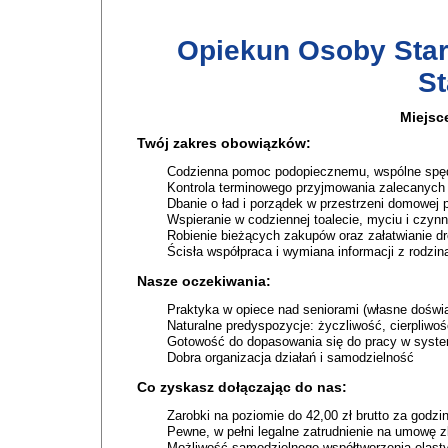
Opiekun Osoby Star
St
Miejsc
Twój zakres obowiązków:
Codzienna pomoc podopiecznemu, wspólne spęd
Kontrola terminowego przyjmowania zalecanyc
Dbanie o ład i porządek w przestrzeni domowej
Wspieranie w codziennej toalecie, myciu i czyn
Robienie bieżących zakupów oraz załatwianie d
Ścisła współpraca i wymiana informacji z rodzi
Nasze oczekiwania:
Praktyka w opiece nad seniorami (własne doświa
Naturalne predyspozycje: życzliwość, cierpliwo
Gotowość do dopasowania się do pracy w syst
Dobra organizacja działań i samodzielność
Co zyskasz dołączając do nas:
Zarobki na poziomie do 42,00 zł brutto za godzi
Pewne, w pełni legalne zatrudnienie na umowę z
Możliwość samodzielnego współtworzenia elasty