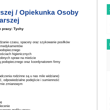
szej / Opiekunka Osoby
arszej
e pracy: Tychy
zanie czasu, spacery oraz szykowanie posiłków
h medykamentów
 podopiecznego
nościach higienicznych
robnych spraw na mieście
ną podopiecznego oraz koordynatorem firmy
dczenia rodzinne są u nas mile widziane)
ść, odpowiedzialne podejście i sumienność
emie zmianowym
nę
lecenie
cznego grafiku pracy