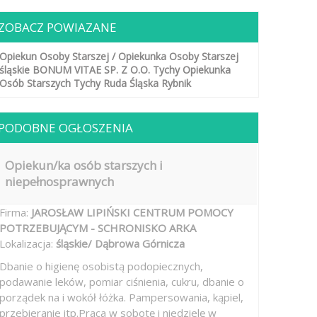
ZOBACZ POWIAZANE
Opiekun Osoby Starszej / Opiekunka Osoby Starszej
śląskie
BONUM VITAE SP. Z O.O.
Tychy
Opiekunka
Osób Starszych Tychy
Ruda Śląska
Rybnik
PODOBNE OGŁOSZENIA
Opiekun/ka osób starszych i
niepełnosprawnych
Firma:
JAROSŁAW LIPIŃSKI CENTRUM POMOCY
POTRZEBUJĄCYM - SCHRONISKO ARKA
Lokalizacja:
śląskie/ Dąbrowa Górnicza
Dbanie o higienę osobistą podopiecznych,
podawanie leków, pomiar ciśnienia, cukru, dbanie o
porządek na i wokół łóżka. Pampersowania, kąpiel,
przebieranie itp.Praca w sobotę i niedzielę w