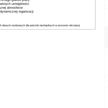
wistych umiejętności
aznej atmosferze
dynamicznej organizacji
h danych osobowych dla potrzeb niezbędnych w procesie rekrutacji.