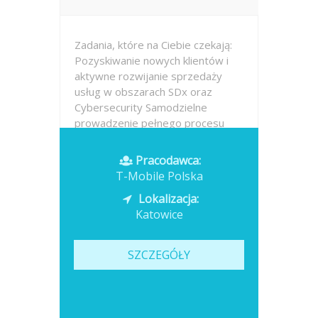
Zadania, które na Ciebie czekają:
Pozyskiwanie nowych klientów i
aktywne rozwijanie sprzedaży
usług w obszarach SDx oraz
Cybersecurity Samodzielne
prowadzenie pełnego procesu
sprzedaży – od prospektingu i
identyfikacji potrzeb, przez
Pracodawca:
spotkania i prezentacje,...
T-Mobile Polska
Lokalizacja:
Opublikowano: dzisiaj
Katowice
SZCZEGÓŁY