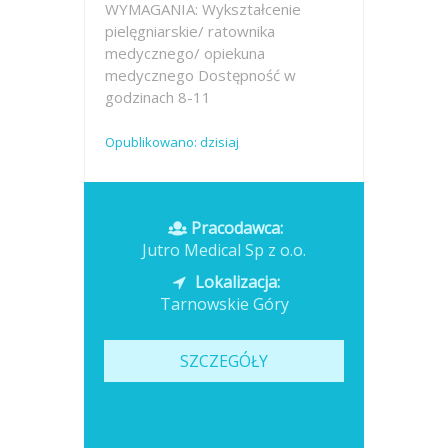
WYMAGANIA: Wykształcenie
pielęgniarskie/ ratownika
medycznego/ opiekuna
medycznego Dostępność w
godzinach 8-11
Opublikowano: dzisiaj
Pracodawca:
Jutro Medical Sp z o.o.
Lokalizacja:
Tarnowskie Góry
SZCZEGÓŁY