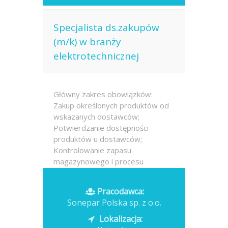
Specjalista ds.zakupów
(m/k) w branży
elektrotechnicznej
Główny zakres obowiązków:
Zakup określonych produktów od
wskazanych dostawców;
Potwierdzanie dostępności
produktów u dostawców;
Kontrolowanie zapasu
magazynowego i procesu
realizacji zamówień. Analiza rynku
(nowości produktowe, zmiany
Pracodawca:
technologiczne,...
Sonepar Polska sp. z o.o.
Opublikowano: dzisiaj
Lokalizacja: