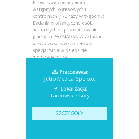
Przeprowadzanie badań
wstępnych, okresowych i
kontrolnych (1-2 razy w tygodniu)
Badania profilaktyczne osób
narażonych na promieniowanie
jonizujące WYMAGANIA: aktualne
prawo wykonywania zawodu
specjalizacja w dziedzinie
medycyny pracy...
Opublikowano: dzisiaj
Pracodawca:
Jutro Medical Sp z o.o.
Lokalizacja:
Tarnowskie Góry
SZCZEGÓŁY