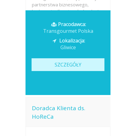
partnerstwa biznesowego,
budowanie długotrwałych relacji z
klientami,...
Pracodawca:
Transgourmet Polska
Opublikowano: dzisiaj
Lokalizacja:
Gliwice
SZCZEGÓŁY
Doradca Klienta ds.
HoReCa