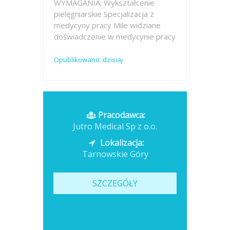
WYMAGANIA: Wykształcenie
pielęgniarskie Specjalizacja z
medycyny pracy Mile widziane
doświadczenie w medycynie pracy
Opublikowano: dzisiaj
Pracodawca:
Jutro Medical Sp z o.o.
Lokalizacja:
Tarnowskie Góry
SZCZEGÓŁY