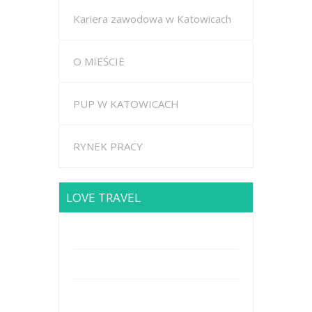
Kariera zawodowa w Katowicach
O MIEŚCIE
PUP W KATOWICACH
RYNEK PRACY
LOVE TRAVEL
Brodway Road 234, New York
Mobile: +44 5227653
Mail: info@travel.com