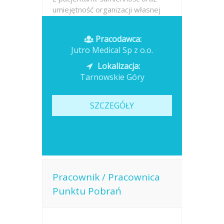
umiejętność organizacji własnej
pracy. Gotowość do pracy w
godzinach porannych.
Pracodawca:
Jutro Medical Sp z o.o.
Opublikowano: dzisiaj
Lokalizacja:
Tarnowskie Góry
SZCZEGÓŁY
Pracownik / Pracownica
Punktu Pobrań