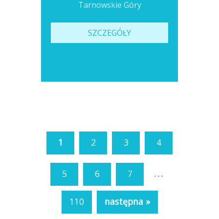
Tarnowskie Góry
SZCZEGÓŁY
1
2
3
4
...
5
6
7
110
następna »