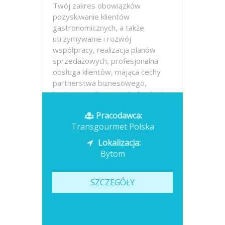
Twój zakres obowiązków
pozyskiwanie klientów
gastronomicznych, a także
utrzymywanie i rozwój
współpracy, realizacja planów
sprzedażowych, profesjonalna
obsługa klientów, mająca cechy
partnerstwa biznesowego,
budowanie długotrwałych relacji z
klientami,...
Pracodawca:
Transgourmet Polska
Opublikowano: dzisiaj
Lokalizacja:
Bytom
SZCZEGÓŁY